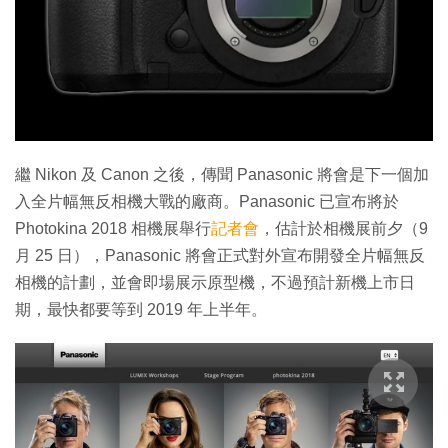
特集
繼 Nikon 及 Canon 之後，傳聞 Panasonic 將會是下一個加
入全片幅無反相機大戰的廠商。Panasonic 已宣布將於
Photokina 2018 相機展舉行
記者會
，估計於相機展前夕（9
月 25 日），Panasonic 將會正式對外宣布開發全片幅無反
相機的計劃，並會即場展示原型機，不過預計新機上市日
期，最快都要等到 2019 年上半年。