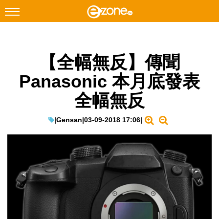
搜尋
【全幅無反】傳聞
Facebook
Instagram
Panasonic 本月底發表
科技焦點
全幅無反
網絡生活
遊戲動漫
|
Gensan
|
03-09-2018 17:06
|
教學評測
EduTech
IT Times
生成式AI與雲端應用
Enterprise Digital Transformation