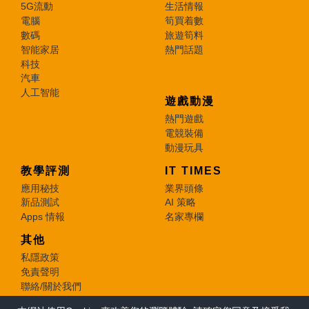
5G流動
生活情報
電腦
筍買着數
數碼
旅遊筍料
智能家居
熱門話題
科技
汽車
人工智能
遊戲動漫
熱門遊戲
電競裝備
動漫玩具
教學評測
IT TIMES
應用秘技
業界頭條
新品測試
AI 策略
Apps 情報
名家專欄
其他
私隱政策
免責聲明
聯絡/關於我們