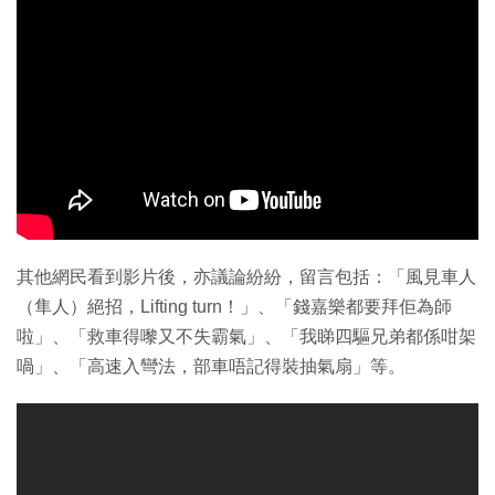
其他網民看到影片後，亦議論紛紛，留言包括：「風見車人
（隼人）絕招，Lifting turn！」、「錢嘉樂都要拜佢為師
啦」、「救車得嚟又不失霸氣」、「我睇四驅兄弟都係咁架
喎」、「高速入彎法，部車唔記得裝抽氣扇」等。