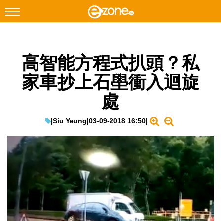
搜尋
高智能方程式扒頭？私
Facebook
Instagram
家車抄上石壆衝入迴旋
科技焦點
處
網絡生活
遊戲動漫
|
Siu Yeung
|
03-09-2018 16:50
|
教學評測
EduTech
IT Times
生成式AI與雲端應用
Enterprise Digital Transformation