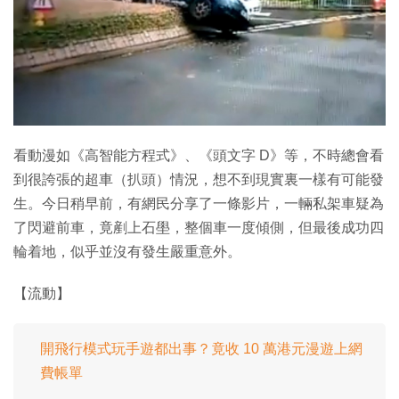
特集
看動漫如《高智能方程式》、《頭文字 D》等，不時總會看
到很誇張的超車（扒頭）情況，想不到現實裏一樣有可能發
生。今日稍早前，有網民分享了一條影片，一輛私架車疑為
了閃避前車，竟剷上石壆，整個車一度傾側，但最後成功四
輪着地，似乎並沒有發生嚴重意外。
【流動】
開飛行模式玩手遊都出事？竟收 10 萬港元漫遊上網
費帳單