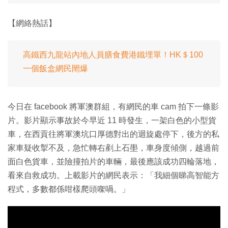
【網絡熱話】
高鐵西九龍站內地人員膳食費港鐵埋單！HK＄100
一個飯盒網民閙爆
今日在 facebook 將軍澳群組，有網民的車 cam 拍下一條影
片。影片顯示事故於今早近 11 時發生，一架白色的小型貨
車，在西貢往將軍澳坑口厚德對出的迴旋處停下，後方的私
家車疑收掣不及，急忙轉右剷上石壆，車身度傾側，越過前
面白色貨車，並險撞拍片的車輛，最後應該成功四輪落地，
看來自救成功。上載影片的網民表示：「我細個睇高智能方
程式，多數都係咁樣爬頭㗎喎。」