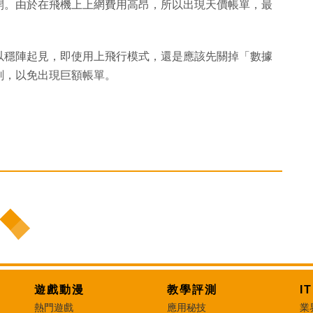
開。由於在飛機上上網費用高昂，所以出現天價帳單，最
以穩陣起見，即使用上飛行模式，還是應該先關掉「數據
劃，以免出現巨額帳單。
遊戲動漫
教學評測
I
熱門遊戲
應用秘技
業