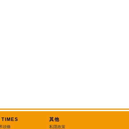
T TIMES
其他
界頭條
私隱政策