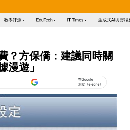
教學評測
EduTech
IT Times
生成式AI與雲端
費？方保僑：建議同時關
據漫遊」
在Google
追蹤《e-zone》