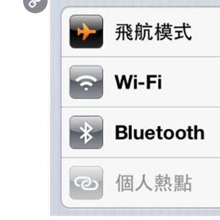
Copy
Link