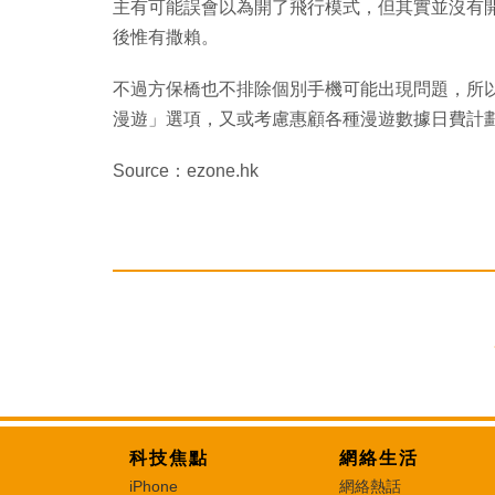
主有可能誤會以為開了飛行模式，但其實並沒有
後惟有撒賴。
不過方保橋也不排除個別手機可能出現問題，所
漫遊」選項，又或考慮惠顧各種漫遊數據日費計
Source：ezone.hk
科技焦點
網絡生活
iPhone
網絡熱話