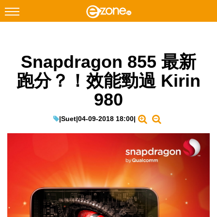
搜尋
Snapdragon 855 最新
Facebook
Instagram
跑分？！效能勁過 Kirin
科技焦點
980
網絡生活
遊戲動漫
|
Suet
|
04-09-2018 18:00
|
教學評測
EduTech
IT Times
生成式AI與雲端應用
Enterprise Digital Transformation