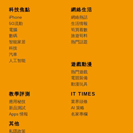
科技焦點
網絡生活
iPhone
網絡熱話
5G流動
生活情報
電腦
筍買着數
數碼
旅遊筍料
智能家居
熱門話題
科技
汽車
人工智能
遊戲動漫
熱門遊戲
電競裝備
動漫玩具
教學評測
IT TIMES
應用秘技
業界頭條
新品測試
AI 策略
Apps 情報
名家專欄
其他
私隱政策