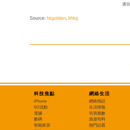
通
Source:
hkgolden
,
lihkg
科技焦點
網絡生活
iPhone
網絡熱話
5G流動
生活情報
電腦
筍買着數
數碼
旅遊筍料
智能家居
熱門話題