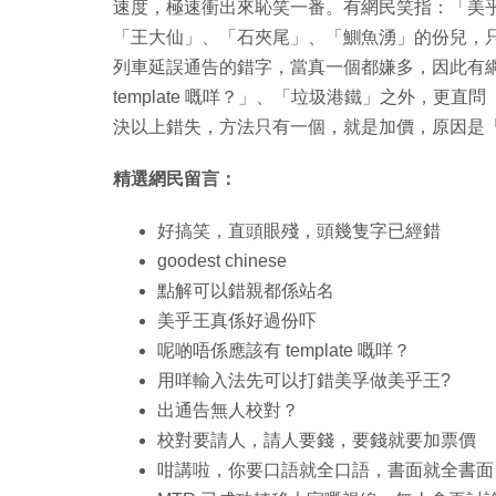
速度，極速衝出來恥笑一番。有網民笑指：「美
「王大仙」、「石夾尾」、「鰂魚湧」的份兒，
列車延誤通告的錯字，當真一個都嫌多，因此有
template 嘅咩？」、「垃圾港鐵」之外，
決以上錯失，方法只有一個，就是加價，原因是
精選網民留言：
好搞笑，直頭眼殘，頭幾隻字已經錯
goodest chinese
點解可以錯親都係站名
美乎王真係好過份吓
呢啲唔係應該有 template 嘅咩？
用咩輸入法先可以打錯美孚做美乎王?
出通告無人校對？
校對要請人，請人要錢，要錢就要加票價
咁講啦，你要口語就全口語，書面就全書面