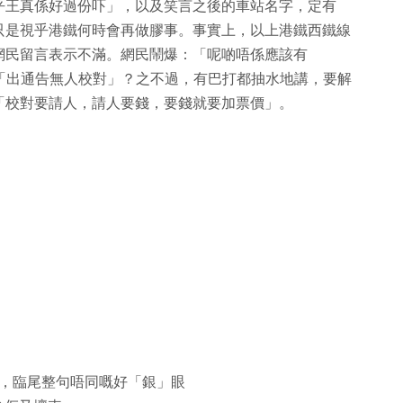
乎王真係好過份吓」，以及笑言之後的車站名字，定有
只是視乎港鐵何時會再做膠事。事實上，以上港鐵西鐵線
網民留言表示不滿。網民鬧爆：「呢啲唔係應該有
更直問「出通告無人校對」？之不過，有巴打都抽水地講，要解
「校對要請人，請人要錢，要錢就要加票價」。
，臨尾整句唔同嘅好「銀」眼