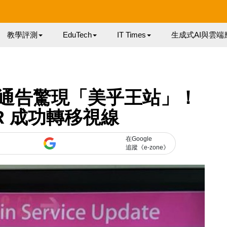
教學評測
EduTech
IT Times
生成式AI與雲端
通告驚現「美乎王站」！
R 成功轉移視線
在Google
追蹤《e-zone》