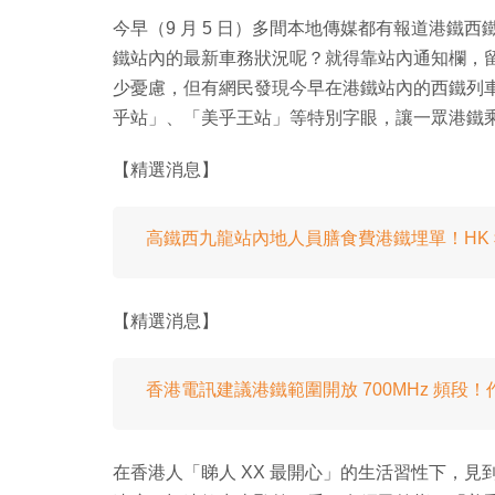
今早（9 月 5 日）多間本地傳媒都有報道港鐵
鐵站內的最新車務狀況呢？就得靠站內通知欄，
少憂慮，但有網民發現今早在港鐵站內的西鐵列
乎站」、「美乎王站」等特別字眼，讓一眾港鐵
【精選消息】
高鐵西九龍站內地人員膳食費港鐵埋單！HK＄
【精選消息】
香港電訊建議港鐵範圍開放 700MHz 頻段
在香港人「睇人 XX 最開心」的生活習性下，見到