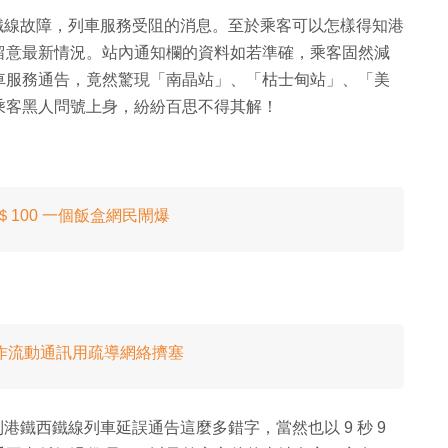
西鐵線故障，列車服務受阻的消息。至於乘客可以怎樣得知港
留意最新情況。站內通知欄的資料如若準確，乘客固然減
車服務通告，竟然驚現「南晶站」、「枯士甸站」、「美
乘客黑人問號上身，紛紛百思不得其解！
100 一個飯盒網民閙爆
！作流動通訊用疏導網絡擠塞
港鐵西鐵線列車延誤通告這麼多錯字，當然也以 9 秒 9