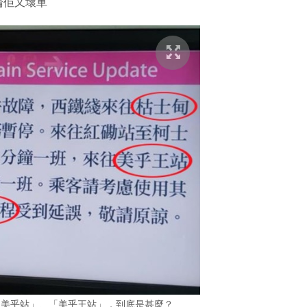
論佢又壞車
「美乎站」、「美乎王站」，到底是甚麼？