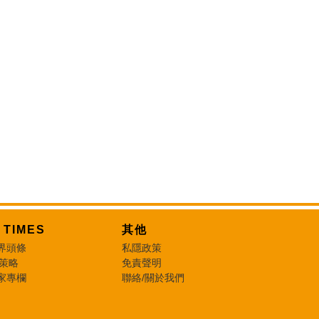
T TIMES
其他
界頭條
私隱政策
 策略
免責聲明
家專欄
聯絡/關於我們