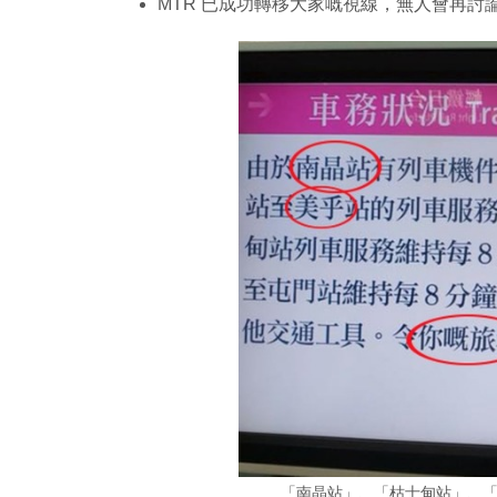
MTR 已成功轉移大家嘅視線，無人會再討
「南晶站」、「枯士甸站」、