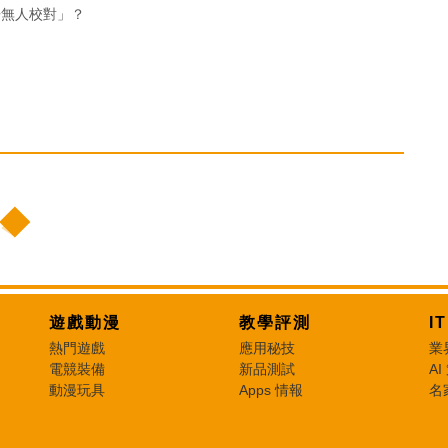
告無人校對」？
遊戲動漫
教學評測
I
熱門遊戲
應用秘技
業
電競裝備
新品測試
AI
動漫玩具
Apps 情報
名