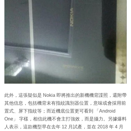
此外，這張疑似是 Nokia 即將推出的新機機背諜照，還附帶
其他信息，包括機背未有指紋識別器位置，意味或會採用前
置式、屏下指紋等；而近機底位置更可看到 「Android
One」 字樣，相信此機不會主打強效，而是攝力。另據爆料
人表示，這款機型早在去年 12 月試產，並在 2018 年 4 月