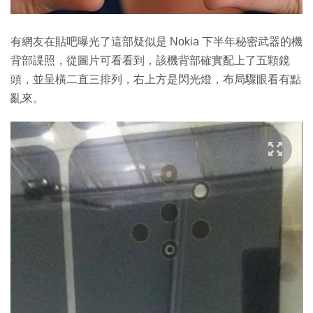
有網友在貼吧曝光了這部疑似是 Nokia 下半年秘密武器的機
背部諜照，從圖片可看看到，該機背部確實配上了五顆鏡
頭，並呈橫二直三排列，右上方是閃光燈，布局驟眼看有點
亂來。