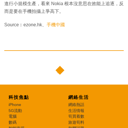
進行小規模生產，看來 Nokia 根本沒意思在效能上追逐，反
而是要在手機拍攝上爭高下。
Source︰ezone.hk、
手機中國
科技焦點
網絡生活
iPhone
網絡熱話
5G流動
生活情報
電腦
筍買着數
數碼
旅遊筍料