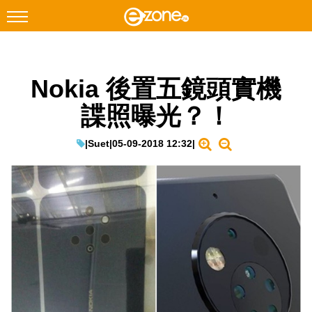
搜尋
Nokia 後置五鏡頭實機
Facebook
Instagram
諜照曝光？！
科技焦點
網絡生活
|
Suet
|
05-09-2018 12:32
|
遊戲動漫
教學評測
EduTech
IT Times
生成式AI與雲端應用
Enterprise Digital Transformation