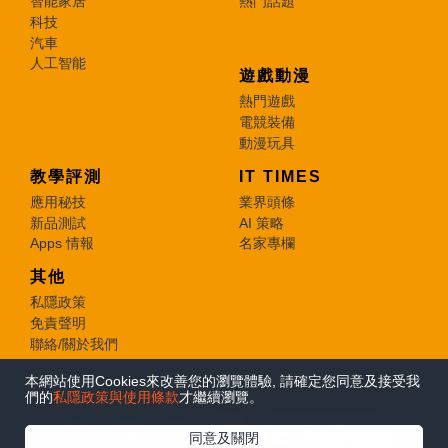
智能家居
熱門話題
科技
汽車
人工智能
遊戲動漫
熱門遊戲
電競裝備
動漫玩具
教學評測
IT TIMES
應用秘技
業界頭條
新品測試
AI 策略
Apps 情報
名家專欄
其他
私隱政策
免責聲明
聯絡/關於我們
本網站使用Cookies來改善您的瀏覽體驗, 請確定您同意及接受我
© 2026 e-zone. All Rights Reserved.
們的
私隱政策與使用條款
才繼續瀏覽。
在Google
同意及關閉
追蹤《e-zone》