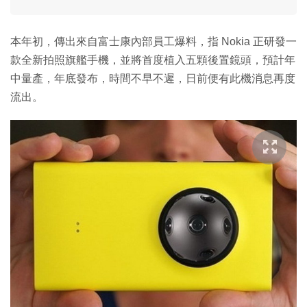
本年初，傳出來自富士康內部員工爆料，指 Nokia 正研發一
款全新拍照旗艦手機，並將首度植入五顆後置鏡頭，預計年
中量產，年底發布，時間不早不遲，日前便有此機消息再度
流出。