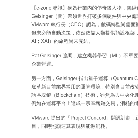
【e-zone 專訊】身為行業內的傳奇級人物，曾經創辦 IDF（
Gelsinger（圖）帶領世界打破多個硬件與
VMware 執行長（CEO）認為，數碼轉型尚
但未必能自動決策，依然依靠人類提供預設框架，業界
AI；XAI）的旅程尚未完結。
Pat Gelsinger 強調，建立機器學習（M
企業營運。
另一方面，Gelsinger 指出量子運算（Quantu
底革新目前業界常用的運算環境，特別會目前改變常用
話區塊鏈（Blockchain）技術，雖然為去中
例如在運算平台上達成一宗區塊鏈交易，消耗的
VMware 提出的「Project Concord」開源
目，同時照顧運算表現與能源消耗。