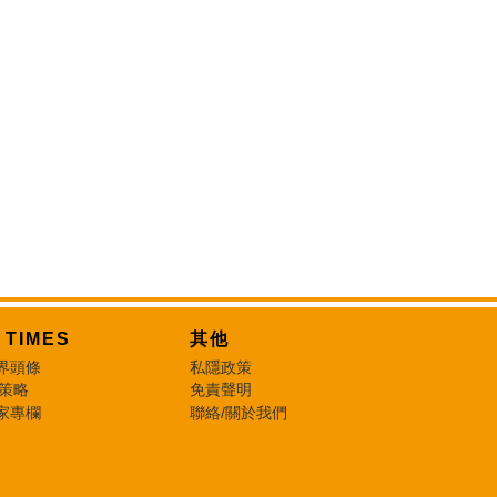
T TIMES
其他
界頭條
私隱政策
 策略
免責聲明
家專欄
聯絡/關於我們