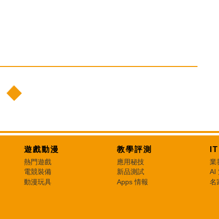
遊戲動漫
教學評測
I
熱門遊戲
應用秘技
業
電競裝備
新品測試
AI
動漫玩具
Apps 情報
名