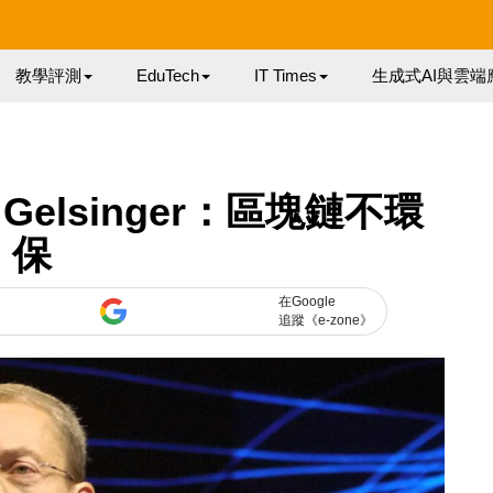
教學評測
EduTech
IT Times
生成式AI與雲端
t Gelsinger：區塊鏈不環
保
在Google
追蹤《e-zone》