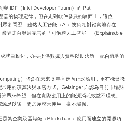
Intel Developer Fourm）的 Pat
中央處理器的物理定律，但在走到軟件發展的層面上，這位
需面對眾多問題。雖然人工智能（AI）技術相對踏實地存在，
走向發展完善的「可解釋人工智能」（Explainable
L）不單要成就自動化，亦要提供數據與資料以助決策，配合落地的
m Computing）將會在未來 5 年內走向正式應用，更有機會徹
的演算法與加密方式。Gelsinger 亦認為目前市場熱
央化運算帶來希望，但在實際應用上的能源消耗效益不理想。
電源足以讓一間房屋整天使用，毫不環保。
計劃，正是為企業級區塊鏈（Blockchain）應用而建立的開源項