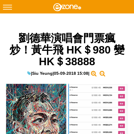
搜尋
劉德華演唱會門票瘋
Facebook
Instagram
炒！黃牛飛 HK＄980 變
科技焦點
HK＄38888
網絡生活
遊戲動漫
|
Siu Yeung
|
05-09-2018 15:08
|
教學評測
EduTech
IT Times
生成式AI與雲端應用
Enterprise Digital Transformation