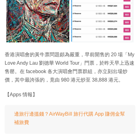
特集
香港演唱會的黃牛票問題頗為嚴重，早前開售的 20 場「My
Love Andy Lau 劉德華 World Tour」門票，於昨天早上迅速
售罄。在 facebook 各大演唱會門票群組，亦立刻出場炒
價，其中最誇張的，竟由 980 港元炒至 38,888 港元。
【Apps 情報】
邊旅行邊搵錢？AirWayBill 旅行代購 App 賺佣金幫
補旅費