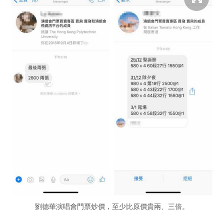
劉德華演唱會門票炒價，至少比原價貴兩、三倍。