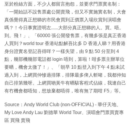
至於粉絲方面，不少人都留言抱怨，並要求門票實名制：
「一開始話不設售票處公開賣飛，但又不實施實名制，大會
真係覺得真正想睇的市民會買到正價票入場欣賞到演唱會
嗎？！今日事實證明左......大部分真正想睇的人。買。唔。
到。飛！」、「60000 張公開發售票，有幾多張是真正香港
人買到？world tour 香港站點解吾比多 D 香港人睇？用香港
身分證實名登記吾得咩？一樣失望，由 9 點 50 分至到 4
點，幾部機幾部電話都 login 唔到，算啦！咁多票主辦單位
要晒，機會太微了！」、「朝早 10 點登入到下午 4 點未試
過入到，上網買仲慘過排隊，排隊最多俾人斬啫，我都仲知
自己排第幾呀。上網買啲黃牛有晒駭客程式佔線，我連自己
有冇機會都唔知，想放棄都唔得，唯有無了期咁 F5」等。
Source：Andy World Club (non-OFFICIAL) - 華仔天地、
My Love Andy Lau 劉德華 World Tour、演唱會門票買賣專
區 買飛 賣飛