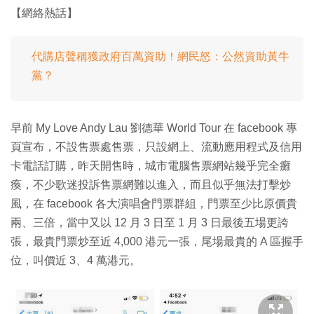
【網絡熱話】
代購店聲稱獲政府百萬資助！網民怒：公然資助黃牛
黨？
早前 My Love Andy Lau 劉德華 World Tour 在 facebook 專
頁宣布，不設售票處售票，只設網上、流動應用程式及信用
卡電話訂購，昨天開售時，城市電腦售票網站幾乎完全癱
瘓，不少歌迷投訴售票網難以進入，而且似乎無法打擊炒
風，在 facebook 各大演唱會門票群組，門票至少比原價貴
兩、三倍，當中又以 12 月 3 日至 1 月 3 日最後五場更誇
張，最貴門票炒至近 4,000 港元一張，尾場最貴的 A 區握手
位，叫價近 3、4 萬港元。