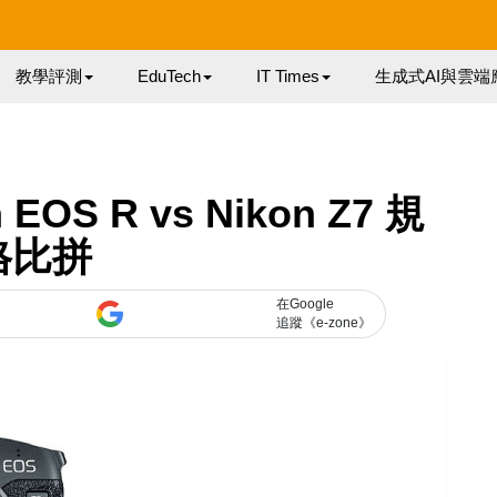
教學評測
EduTech
IT Times
生成式AI與雲端
S R vs Nikon Z7 規
格比拼
在Google
追蹤《e-zone》