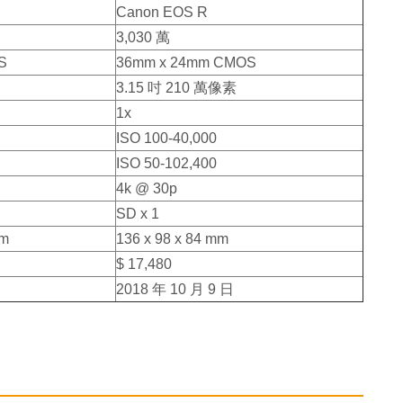
Canon EOS R
3,030 萬
S
36mm x 24mm CMOS
3.15 吋 210 萬像素
1x
ISO 100-40,000
ISO 50-102,400
4k @ 30p
SD x 1
mm
136 x 98 x 84 mm
$ 17,480
2018 年 10 月 9 日