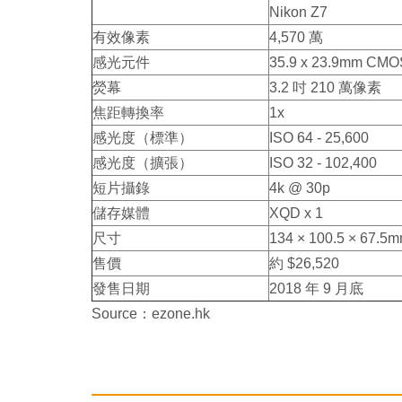
Nikon Z7
有效像素
4,570 萬
感光元件
35.9 x 23.9mm CMO
熒幕
3.2 吋 210 萬像素
焦距轉換率
1x
感光度（標準）
ISO 64 - 25,600
感光度（擴張）
ISO 32 - 102,400
短片攝錄
4k @ 30p
儲存媒體
XQD x 1
尺寸
134 × 100.5 × 67.5
售價
約 $26,520
發售日期
2018 年 9 月底
Source：ezone.hk