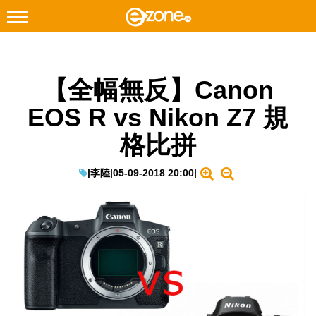
搜尋
【全幅無反】Canon
Facebook
Instagram
EOS R vs Nikon Z7 規
科技焦點
格比拼
網絡生活
遊戲動漫
|
李陸
|
05-09-2018 20:00
|
教學評測
EduTech
IT Times
生成式AI與雲端應用
Enterprise Digital Transformation