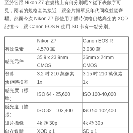
至於它跟 Nikon Z7 在規格上有何分別呢？從下表數字可
見，兩者的規格甚為接近，跟全片幅單反年代同樣並駕齊
驅。然而今次 Nikon Z7 卻使用了暫時價格仍然高企的 XQD
記憶卡，跟 Canon EOS R 使用 SD 卡有一點分別。
Nikon Z7
Canon EOS R
有效像素
4,570 萬
3,030 萬
35.9 x 23.9mm
36mm x 24mm
感光元件
CMOS
CMOS
熒幕
3.2 吋 210 萬像素
3.15 吋 210 萬像素
焦距轉換率
1x
1x
感光度（標
ISO 64 - 25,600
ISO 100-40,000
準）
感光度（擴
ISO 32 - 102,400
ISO 50-102,400
張）
短片攝錄
4k @ 30p
4k @ 30p
儲存媒體
XQD x 1
SD x 1