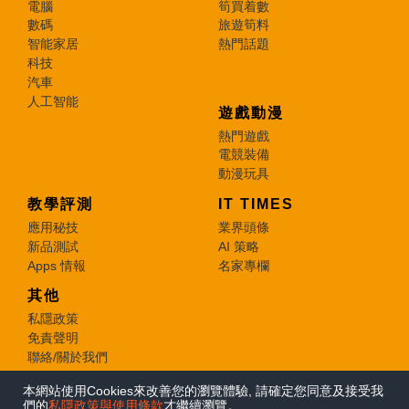
電腦
筍買着數
數碼
旅遊筍料
智能家居
熱門話題
科技
汽車
人工智能
遊戲動漫
熱門遊戲
電競裝備
動漫玩具
教學評測
IT TIMES
應用秘技
業界頭條
新品測試
AI 策略
Apps 情報
名家專欄
其他
私隱政策
免責聲明
聯絡/關於我們
本網站使用Cookies來改善您的瀏覽體驗, 請確定您同意及接受我
© 2026 e-zone. All Rights Reserved.
們的
私隱政策與使用條款
才繼續瀏覽。