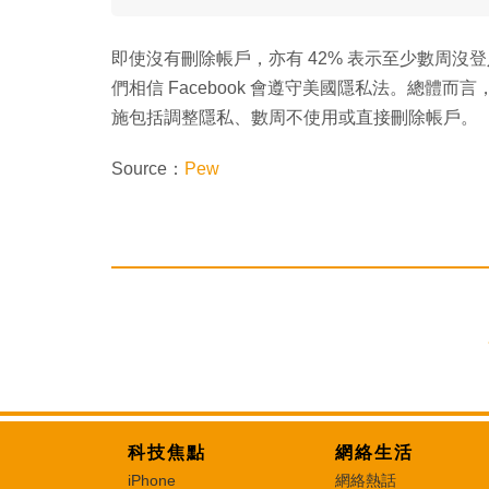
即使沒有刪除帳戶，亦有 42% 表示至少數周沒登
們相信 Facebook 會遵守美國隱私法。總體而言，
施包括調整隱私、數周不使用或直接刪除帳戶。
Source：
Pew
科技焦點
網絡生活
iPhone
網絡熱話