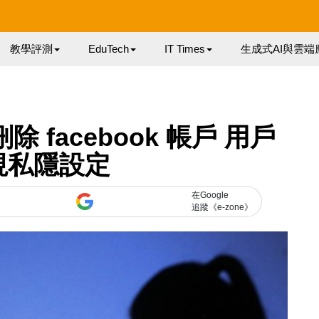
教學評測
EduTech
IT Times
生成式AI與雲端
除 facebook 帳戶 用戶
視私隱設定
在Google
追蹤《e-zone》