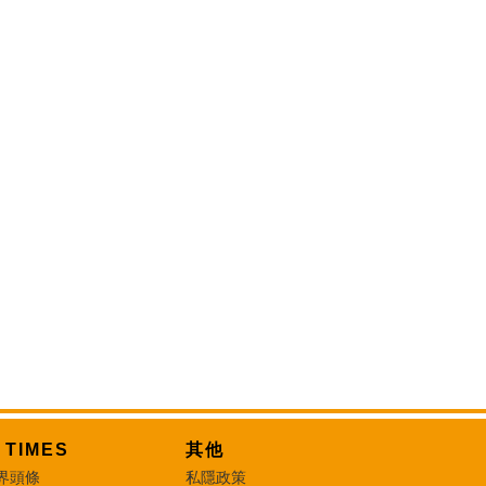
T TIMES
其他
界頭條
私隱政策