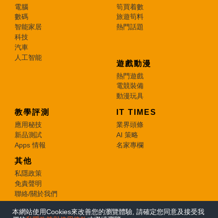
電腦
筍買着數
數碼
旅遊筍料
智能家居
熱門話題
科技
汽車
人工智能
遊戲動漫
熱門遊戲
電競裝備
動漫玩具
教學評測
IT TIMES
應用秘技
業界頭條
新品測試
AI 策略
Apps 情報
名家專欄
其他
私隱政策
免責聲明
聯絡/關於我們
本網站使用Cookies來改善您的瀏覽體驗, 請確定您同意及接受我
© 2026 e-zone. All Rights Reserved.