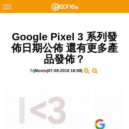
搜尋
Google Pixel 3 系列發
Facebook
Instagram
佈日期公佈 還有更多產
科技焦點
品發佈？
網絡生活
遊戲動漫
|
Morris
|
07-09-2018 18:08
|
教學評測
EduTech
IT Times
生成式AI與雲端應用
Enterprise Digital Transformation