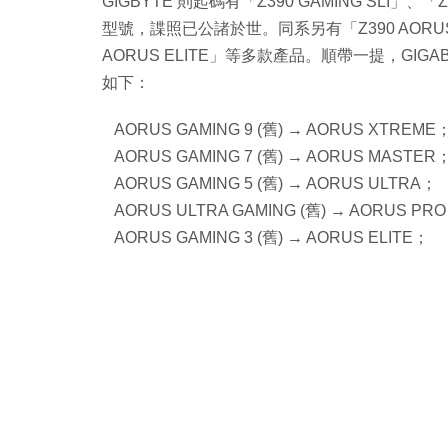
GIGBYTE 則起碼有「Z390 GAMING SLI」、「Z3
型號，諜照已公諸於世。同系另有「Z390 AORUS E
AORUS ELITE」等多款產品。順帶一提，GIG
如下：
AORUS GAMING 9 (舊) → AORUS XTREME
AORUS GAMING 7 (舊) → AORUS MASTER
AORUS GAMING 5 (舊) → AORUS ULTRA；
AORUS ULTRA GAMING (舊) → AORUS PR
AORUS GAMING 3 (舊) → AORUS ELITE；