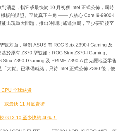
記者收到消息，指它或最快於 10 月初獲 Intel 正式公佈，屆時
的諜照。至於真正主角 ─── 八核心 Core i9-9900K
4nm++ 製程產能出現重大問題，推出時間則遙遙無期，至少要延後至
方面，舉例 ASUS 有 ROG Strix Z390-I Gaming 及
有 Z370 型號如：ROG Strix Z370-I Gaming、
ix Z390-I Gaming 及 PRIME Z390-A 由克羅地亞零售
「大貨」已準備就緒，只待 Intel 正式公佈 Z390 後，便
re CPU 全球缺貨
段解禁！或最快 11 月底賣街
較 GTX 10 至少快約 40％！