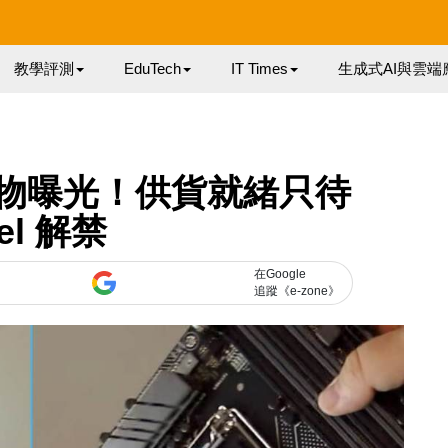
教學評測
EduTech
IT Times
生成式AI與雲端
 主板實物曝光！供貨就緒只待
tel 解禁
在Google
追蹤《e-zone》