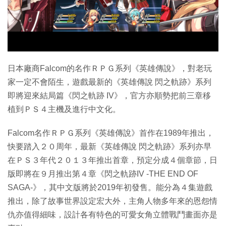
日本廠商Falcom的名作ＲＰＧ系列《英雄傳說》，對老玩
家一定不會陌生，遊戲最新的《英雄傳說 閃之軌跡》系列
即將迎來結局篇《閃之軌跡 IV》，官方亦順勢把前三章移
植到ＰＳ４主機及進行中文化。
Falcom名作ＲＰＧ系列《英雄傳說》首作在1989年推出，
快要踏入２０周年，最新《英雄傳說 閃之軌跡》系列亦早
在ＰＳ３年代２０１３年推出首章，預定分成４個章節，日
版即將在９月推出第４章《閃之軌跡IV -THE END OF
SAGA-》，其中文版將於2019年初發售。能分為４集遊戲
推出，除了故事世界設定宏大外，主角人物多年來的恩怨情
仇亦值得細味，設計各有特色的可愛女角立體戰鬥畫面亦是