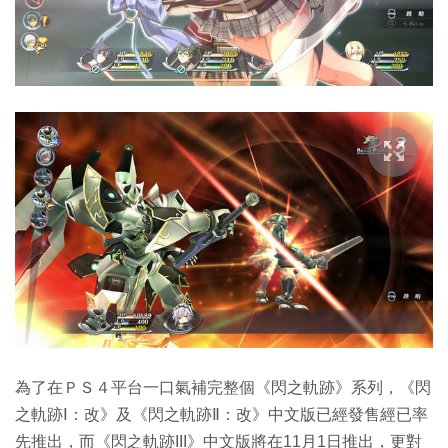
為了在ＰＳ４平台一口氣補完整個《閃之軌跡》系列，《閃
之軌跡Ⅰ：改》及《閃之軌跡Ⅱ：改》中文版已經發售經已率
先推出，而《閃之軌跡III》中文版將在11月1日推出，更對