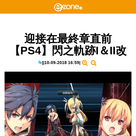
迎接在最終章直前
【PS4】閃之軌跡I＆II改
|
|
10-09-2018 16:59
|