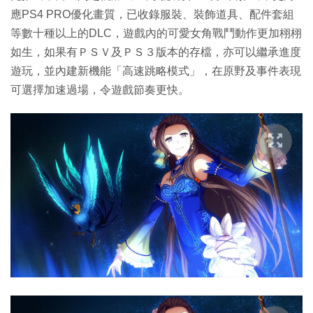
應PS4 PRO優化畫質，已收錄服裝、裝飾道具、配件套組
等數十種以上的DLC，遊戲內的可愛女角戰鬥動作更加栩栩
如生，如果有ＰＳＶ及ＰＳ３版本的存檔，亦可以繼承進度
遊玩，並內建新機能「高速跳略模式」，在原野及事件表現
可選擇加速過場，令遊戲節奏更快。