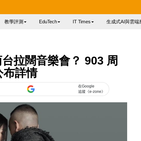
教學評測
EduTech
IT Times
生成式AI與雲端
拉闊音樂會？ 903 周
公布詳情
在Google
追蹤《e-zone》