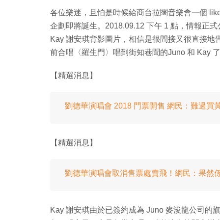
各位樂迷，且怕是時候給商台拉闊音樂會一個 lik
企劃即將誕生。2018.09.12 下午 1 點，情報正
Kay 謝安琪背影圖片，相信是很間接又很直接
前合唱〈羅生門〉唱到街知巷聞的Juno 和 Kay 
【精選消息】
劉德華演唱會 2018 門票開售 網民：難過買
【精選消息】
劉德華演唱會取消售票處賣飛！網民：果然
Kay 謝安琪由於已簽約成為 Juno 麥浚龍公司的旗