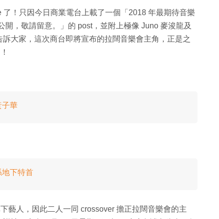
e 了！只因今日商業電台上載了一個「2018 年最期待音樂
式公開，敬請留意。」的 post，並附上極像 Juno 麥浚龍及
地告訴大家，這次商台即將宣布的拉闊音樂會主角，正是之
了！
黃子華
係地下特首
下藝人，因此二人一同 crossover 擔正拉闊音樂會的主