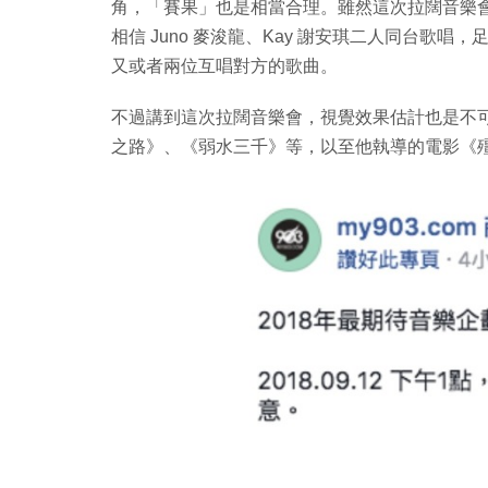
角，「賽果」也是相當合理。雖然這次拉闊音樂會詳情
相信 Juno 麥浚龍、Kay 謝安琪二人同台歌唱
又或者兩位互唱對方的歌曲。
不過講到這次拉闊音樂會，視覺效果估計也是不可
之路》、《弱水三千》等，以至他執導的電影《