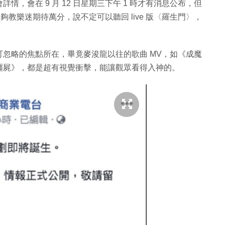
，會在 9 月 12 日星期三下午 1 時才有消息公布，但
，足夠教樂迷期待萬分，說不定可以聽回 live 版〈羅生門〉，
忽略的焦點所在，畢竟麥浚龍以往的歌曲 MV，如《成魔
殭屍》，都是超有視覺衝擊，能讓觀眾看得入神的。