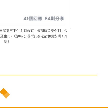
 12 日星期三下午 1 時會有「最期待音樂企劃」公
〈羅生門〉唱到街知巷聞的麥浚龍和謝安琪！期
待！