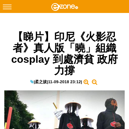
搜尋
【睇片】印尼《火影忍
Facebook
Instagram
者》真人版「曉」組織
科技焦點
cosplay 到處濟貧 政府
網絡生活
力撐
遊戲動漫
教學評測
|
柔之拔
|
11-09-2018 23:12
|
EduTech
IT Times
生成式AI與雲端應用
Enterprise Digital Transformation