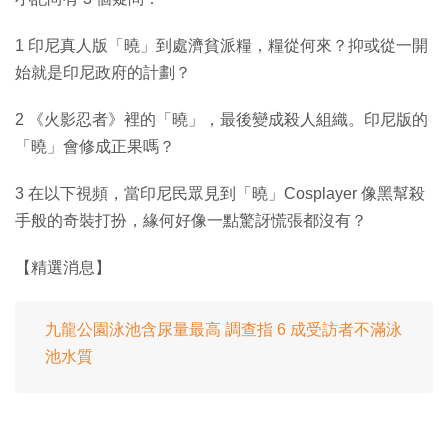
1 印尼真人版「曉」到處濟貧派糧，糧從何來？抑或從一開
始就是印尼政府的計劃？
2 《火影忍者》裡的「曉」，最後變成殺人組織。印尼版的
「曉」會修成正果嗎？
3 在以下視頻，當印尼民眾見到「曉」Cosplayer 像黑幫殺
手般的奇裝打扮，緣何好像一點驚訝慌張都沒有？
【精選消息】
九龍公園泳池含尿量最高 調查指 6 成受訪者不滿泳
池水質