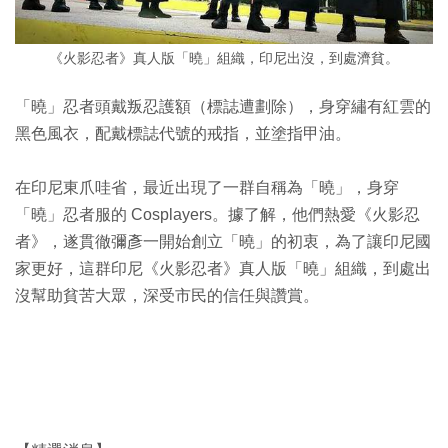
《火影忍者》真人版「曉」組織，印尼出沒，到處濟貧。
「曉」忍者頭戴叛忍護額（標誌遭劃除），身穿繡有紅雲的
黑色風衣，配戴標誌代號的戒指，並塗指甲油。
在印尼東爪哇省，最近出現了一群自稱為「曉」，身穿
「曉」忍者服的 Cosplayers。據了解，他們熱愛《火影忍
者》，遂貫徹彌彥一開始創立「曉」的初衷，為了讓印尼國
家更好，這群印尼《火影忍者》真人版「曉」組織，到處出
沒幫助貧苦大眾，深受市民的信任與讚賞。