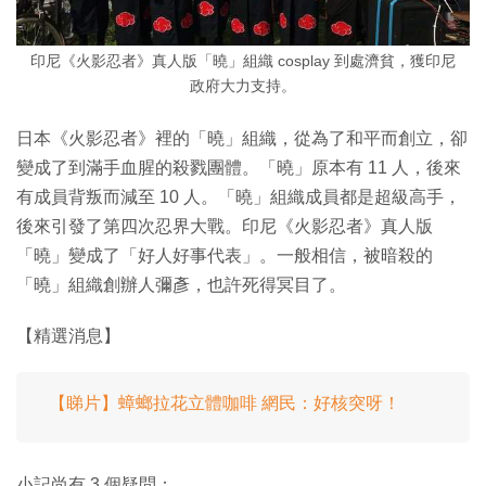
印尼《火影忍者》真人版「曉」組織 cosplay 到處濟貧，獲印尼
政府大力支持。
日本《火影忍者》裡的「曉」組織，從為了和平而創立，卻
變成了到滿手血腥的殺戮團體。「曉」原本有 11 人，後來
有成員背叛而減至 10 人。「曉」組織成員都是超級高手，
後來引發了第四次忍界大戰。印尼《火影忍者》真人版
「曉」變成了「好人好事代表」。一般相信，被暗殺的
「曉」組織創辦人彌彥，也許死得冥目了。
【精選消息】
【睇片】蟑螂拉花立體咖啡 網民：好核突呀！
小記尚有 3 個疑問：