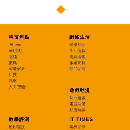
科技焦點
網絡生活
iPhone
網絡熱話
5G流動
生活情報
電腦
筍買着數
數碼
旅遊筍料
智能家居
熱門話題
科技
汽車
人工智能
遊戲動漫
熱門遊戲
電競裝備
動漫玩具
教學評測
IT TIMES
應用秘技
業界頭條