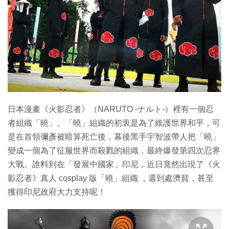
特集
日本漫畫《火影忍者》（NARUTO -ナルト-）裡有一個忍
者組織「曉」。「曉」組織的初衷是為了維護世界和平，可
是在首領彌彥被暗算死亡後，幕後黑手宇智波帶人把「曉」
變成一個為了征服世界而殺戮的組織，最終爆發第四次忍界
大戰。誰料到在「發展中國家」印尼，近日竟然出現了《火
影忍者》真人 cosplay 版「曉」組織 ，還到處濟貧，甚至
獲得印尼政府大力支持呢！