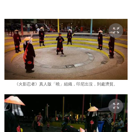
《火影忍者》真人版「曉」組織，印尼出沒，到處濟貧。