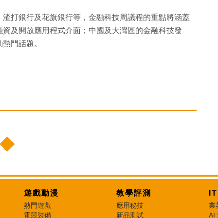
、渣打銀行及花旗銀行等，金融科技周議程的重點將涵蓋
融資及開放應用程式介面；中國及大灣區的金融科技發
動熱門話題。
遊戲動漫
教學評測
I
熱門遊戲
應用秘技
業
電競裝備
新品測試
AI