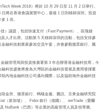
ech Week 2018）將於 10 月 29 日至 11 月 2 日舉行。
 日將在香港會議展覽中心，最後 1 日則移師深圳。投資
 1 倍。
技）議題，包括快速支付（Fast Payment） 、區塊鏈
技初創及人才出席。活動第 5 天移師深圳的活動，包括安排參
及金融科技創業家參加交流午宴，亦會參觀微眾銀行、騰
金融管理局與投資推廣署第 3 年合辦香港金融科技周，今
金融科技盛會將會為大灣區的金融科技發展及應用發揮重
幫助內地金融科技公司邁向國際，以及協助海外金融科技
自陸金所、微眾銀行、螞蟻金服、騰訊、京東金融研究院
cial（新加坡）、 Fidor 銀行（德國）、 weTrade（愛爾
t（英國）及 NuBank（巴西）等企業的高級管理人員及領導層。