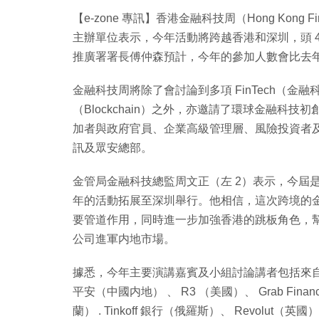
【e-zone 專訊】香港金融科技周（Hong Kong FinT
主辦單位表示，今年活動將跨越香港和深圳，頭 4
推廣署署長傅仲森預計，今年的參加人數會比去年多
金融科技周將除了會討論到多項 FinTech（金融科
（Blockchain）之外，亦邀請了環球金融科
加者與政府官員、企業高級管理層、風險投資者
訊及眾安總部。
金管局金融科技總監周文正（左 2）表示，今屆是
年的活動拓展至深圳舉行。他相信，這次跨境的
要管道作用，同時進一步加強香港的跳板角色，
公司進軍内地市場。
據悉，今年主要演講嘉賓及小組討論講者包括來
平安（中國内地） 、 R3 （美國）、 Grab Finan
蘭） . Tinkoff 銀行（俄羅斯）、 Revolu