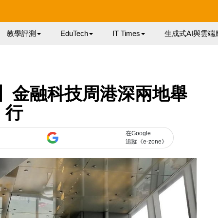
教學評測
EduTech
IT Times
生成式AI與雲端
活動】金融科技周港深兩地舉
行
在Google
追蹤《e-zone》