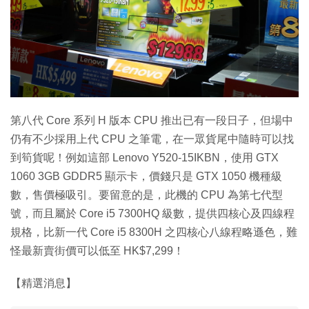
特集
第八代 Core 系列 H 版本 CPU 推出已有一段日子，但場中
仍有不少採用上代 CPU 之筆電，在一眾貨尾中隨時可以找
到筍貨呢！例如這部 Lenovo Y520-15IKBN，使用 GTX
1060 3GB GDDR5 顯示卡，價錢只是 GTX 1050 機種級
數，售價極吸引。要留意的是，此機的 CPU 為第七代型
號，而且屬於 Core i5 7300HQ 級數，提供四核心及四線程
規格，比新一代 Core i5 8300H 之四核心八線程略遜色，難
怪最新賣街價可以低至 HK$7,299！
【精選消息】