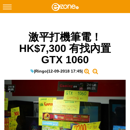
搜尋
激平打機筆電！
Facebook
Instagram
HK$7,300 有找內置
科技焦點
GTX 1060
網絡生活
遊戲動漫
|
Ringo
|
12-09-2018 17:45
|
教學評測
EduTech
IT Times
生成式AI與雲端應用
Enterprise Digital Transformation