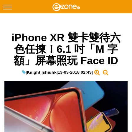
搜尋
iPhone XR 雙卡雙待六
Facebook
Instagram
色任揀！6.1 吋「M 字
科技焦點
額」屏幕照玩 Face ID
網絡生活
遊戲動漫
|
Knight||shiuhk
|
13-09-2018 02:49
|
教學評測
EduTech
IT Times
生成式AI與雲端應用
Enterprise Digital Transformation