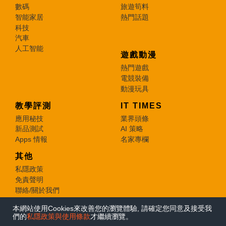
數碼
旅遊筍料
智能家居
熱門話題
科技
汽車
人工智能
遊戲動漫
熱門遊戲
電競裝備
動漫玩具
教學評測
IT TIMES
應用秘技
業界頭條
新品測試
AI 策略
Apps 情報
名家專欄
其他
私隱政策
免責聲明
聯絡/關於我們
本網站使用Cookies來改善您的瀏覽體驗, 請確定您同意及接受我
© 2026 e-zone. All Rights Reserved.
們的
私隱政策與使用條款
才繼續瀏覽。