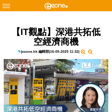
搜尋
【IT觀點】深港共拓低
Facebook
Instagram
空經濟商機
科技焦點
網絡生活
|
ezone.hk 編輯部
|
16-05-2025 11:32
|
遊戲動漫
教學評測
EduTech
IT Times
生成式AI與雲端應用
Enterprise Digital Transformation