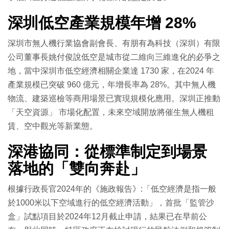
深圳低空產業規模年增 28%
深圳市無人機行業協會副會長、有朋有為科技（深圳）有限
公司董事長姚付俊說低空是城市從二維向三維進化的必爭之
地，當中深圳市低空經濟相關企業達 1730 家，在2024 年
產業規模已突破 960 億元，年增長率為 28%。其中無人機
物流、建築巡檢等商用場景已實現規模化應用。深圳正推動
「天空資源」 市場化配置，未來空域開放將催生無人機租
賃、空中觀光等新業態。
深港協同：從標準制定到場景
落地的「雙向奔赴」
根據行政長官2024年的《施政報告》:「低空經濟是指一般
於1000米以下空域進行的低空經濟活動」，首批「監管沙
盒」試點項目於2024年12月截止申請，結果已在早前公