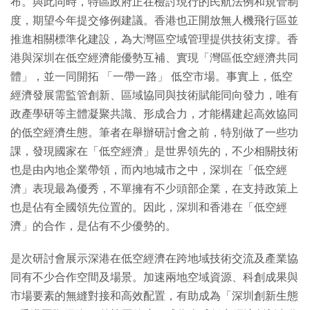
布。與此同時，特區政府正在檢討現行的民航法例和規管制
度，期望今年提交修例建議。香港也正開放無人機飛行區並
推進相關標準化建設，為大灣區空域管理提供技術支撐。香
港與深圳在低空經濟能優勢互補、實現「灣區低空經濟共同
體」，並一同開拓 「一帶一路」 低空市場。事實上，低空
經濟發展需監管創新、區域協同與技術賦能同向發力，唯有
政產學研等主體凝聚共識、形成合力，才能構建起高效協同
的低空經濟生態。筆者在舉辦研討會之前，特別做了一些功
課，發現國家在「低空經濟」是世界領先的，不少相關技術
也是由內地企業帶領，而內地城市之中，深圳在「低空經
濟」表現最為優秀，不單擁有不少頭部企業，在支持政策上
也是佔有全國領先位置的。因此，深圳和香港在「低空經
濟」的合作，是佔有不少優勢的。
是次研討會展示深港在低空經濟在跨地域技術交流及產業協
同有不少合作空間及場景。加速兩地空域資源、科創成果與
市場要素的無縫對接和高效配置，有助成為「深圳創新生態