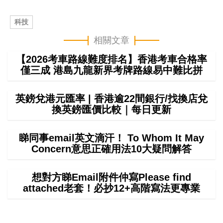
科技
相關文章
【2026考車路線難度排名】香港考車合格率
僅三成 港島九龍新界考牌路線易中難比拼
英鎊兌港元匯率 | 香港逾22間銀行/找換店兌
換英鎊匯價比較｜每日更新
睇同事email英文滴汗！ To Whom It May
Concern意思正確用法10大疑問解答
想對方睇Email附件仲寫Please find
attached老套！必抄12+高階寫法更專業