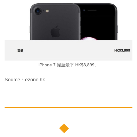
iPhone 7 減至最平 HK$3,899。
Source：ezone.hk