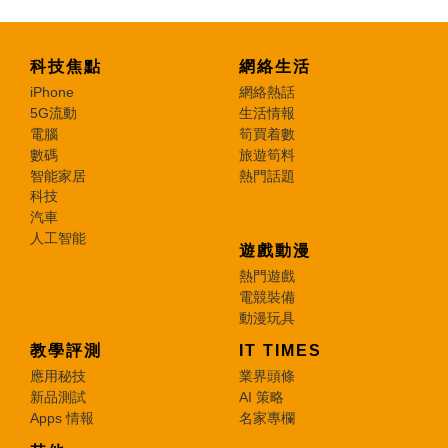
科技焦點
網絡生活
iPhone
網絡熱話
5G流動
生活情報
電腦
筍買着數
數碼
旅遊筍料
智能家居
熱門話題
科技
汽車
人工智能
遊戲動漫
熱門遊戲
電競裝備
動漫玩具
教學評測
IT TIMES
應用秘技
業界頭條
新品測試
AI 策略
Apps 情報
名家專欄