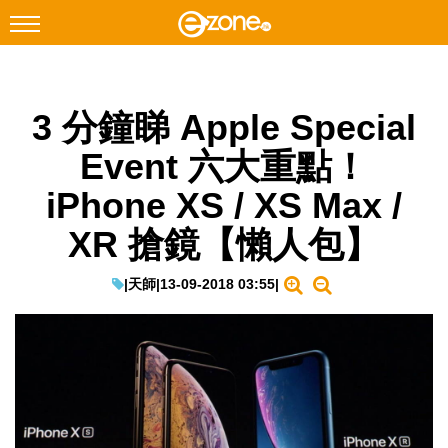
搜尋
3 分鐘睇 Apple Special
Facebook
Instagram
Event 六大重點！
科技焦點
iPhone XS / XS Max /
網絡生活
XR 搶鏡【懶人包】
遊戲動漫
教學評測
|
天師
|
13-09-2018 03:55
|
EduTech
IT Times
生成式AI與雲端應用
Enterprise Digital Transformation