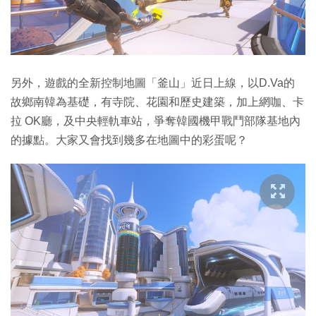
另外，遊戲的全新控制地圖「釜山」近日上線，以D.Va的
故鄉南韓為基礎，有寺院、花園和歷史建築，加上網咖、卡
拉 OK廳，及中央輕軌車站，爭奪韓國機甲戰鬥部隊基地內
的據點。大家又會找到幾多在地圖中的彩蛋呢？