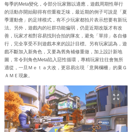
每季的Meta變化，令部分玩家難以適應，遊戲周期性舉行
的活動亦開始顯得有些重複乏味，最近期的例子可說是「夏
季運動會」的足球模式，有不少玩家都拍片表示想要有新玩
法。另外，遊戲內的社群功能偏弱，仍是近期改版才有改
善，玩家才相對容易找到合拍的隊友，避免「單排」各自修
行，完全享受不到遊戲本來的設計目標。另有玩家認為，遊
戲不斷加入新角色，又要為舊角補修重做，加上設計新地
圖，常令到角色Meta陷入惡性循環，專精玩家往往會無所
適從，一旦Ｍｅｔａ大改，更容易出現「意興欄柵」的棄Ｇ
ＡＭＥ現象。