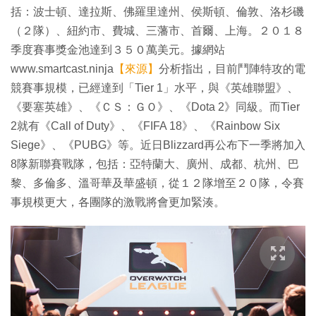
括：波士頓、達拉斯、佛羅里達州、侯斯頓、倫敦、洛杉磯
（２隊）、紐約市、費城、三藩市、首爾、上海。２０１８
季度賽事獎金池達到３５０萬美元。據網站
www.smartcast.ninja
【來源】
分析指出，目前鬥陣特攻的電
競賽事規模，已經達到「Tier 1」水平，與《英雄聯盟》、
《要塞英雄》、《ＣＳ：ＧＯ》、《Dota 2》同級。而Tier
2就有《Call of Duty》、《FIFA 18》、《Rainbow Six
Siege》、《PUBG》等。近日Blizzard再公布下一季將加入
8隊新聯賽戰隊，包括：亞特蘭大、廣州、成都、杭州、巴
黎、多倫多、溫哥華及華盛頓，從１２隊增至２０隊，令賽
事規模更大，各團隊的激戰將會更加緊湊。