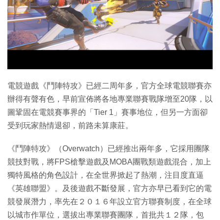
特集
電競遊戲《鬥陣特攻》已經二周年多，官方全球電競聯賽亦
辦得有聲有色，早前宣佈將各地專業聯賽戰隊增至20隊，以
圖鞏固在電競賽事界的「Tier 1」賽事地位，但另一方面卻
受到玩家熱情退卻，前路未算康莊。
《鬥陣特攻》（Overwatch）已經推出兩年多，它採用團隊
競技對戰，將FPS槍擊遊戲及MOBA團戰類遊戲混合，加上
獨特風格的角色設計，在全世界掀起了熱潮，注目度直逼
《英雄聯盟》。及後遊戲不斷發展，官方亦早已看到它的電
競發展潛力，率先在２０１６年設立官方聯賽制度，在全球
以城市作單位，選拔出專業聯賽團隊，首批共１２隊，包