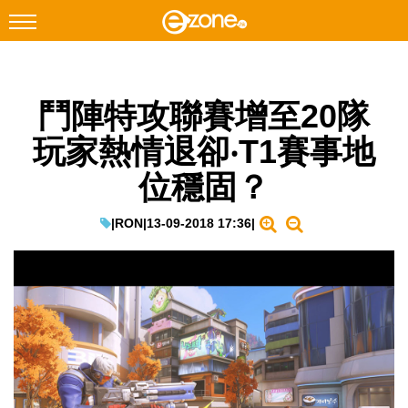
搜尋
鬥陣特攻聯賽增至20隊
Facebook
Instagram
玩家熱情退卻‧T1賽事地
科技焦點
位穩固？
網絡生活
遊戲動漫
|
RON
|
13-09-2018 17:36
|
教學評測
EduTech
IT Times
生成式AI與雲端應用
Enterprise Digital Transformation