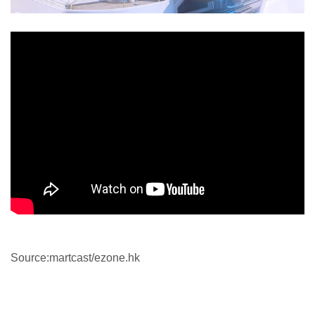
Source:martcast/ezone.hk