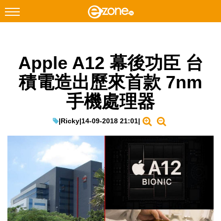
搜尋
Apple A12 幕後功臣 台
Facebook
Instagram
積電造出歷來首款 7nm
科技焦點
手機處理器
網絡生活
遊戲動漫
|
Ricky
|
14-09-2018 21:01
|
教學評測
EduTech
IT Times
生成式AI與雲端應用
Enterprise Digital Transformation