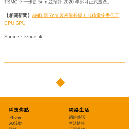
TSMC 下一步是 5nm 並預計 2020 年起可正式量產。
【相關新聞】
AMD 新 7nm 製程靠外援！台積電接手代工
CPU‧GPU
Source：ezone.hk
科技焦點
網絡生活
iPhone
網絡熱話
5G流動
生活情報