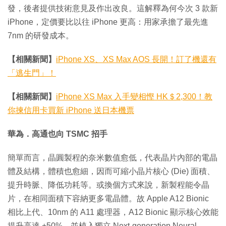
發，後者提供技術意見及作出改良。這解釋為何今次 3 款新
iPhone，定價要比以往 iPhone 更高：用家承擔了最先進
7nm 的研發成本。
【相關新聞】
iPhone XS、XS Max AOS 長開！訂了機還有
「逃生門」！
【相關新聞】
iPhone XS Max 入手變相慳 HK＄2,300！教
你揀信用卡買新 iPhone 送日本機票
華為．高通也向 TSMC 招手
簡單而言，晶圓製程的奈米數值愈低，代表晶片內部的電晶
體及結構，體積也愈細，因而可縮小晶片核心 (Die) 面積、
提升時脈、降低功耗等。或換個方式來說，新製程能令晶
片，在相同面積下容納更多電晶體。故 Apple A12 Bionic
相比上代、10nm 的 A11 處理器，A12 Bionic 顯示核心效能
提升高達 +50%，並植入獨立 Next-generation Neural