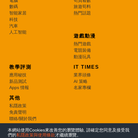
電腦
筍買着數
數碼
旅遊筍料
智能家居
熱門話題
科技
汽車
人工智能
遊戲動漫
熱門遊戲
電競裝備
動漫玩具
教學評測
IT TIMES
應用秘技
業界頭條
新品測試
AI 策略
Apps 情報
名家專欄
其他
私隱政策
免責聲明
聯絡/關於我們
本網站使用Cookies來改善您的瀏覽體驗, 請確定您同意及接受我
© 2026 e-zone. All Rights Reserved.
們的
私隱政策與使用條款
才繼續瀏覽。