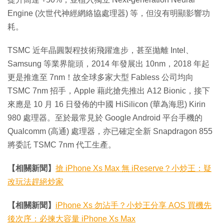
Engine (次世代神經網絡協處理器) 等，但沒有明顯影響功
耗。
TSMC 近年晶圓製程技術飛躍進步，甚至拋離 Intel、
Samsung 等業界龍頭，2014 年發展出 10nm，2018 年起
更是推進至 7nm！故全球多家大型 Fabless 公司均向
TSMC 7nm 招手，Apple 藉此搶先推出 A12 Bionic，接下
來應是 10 月 16 日發佈的中國 HiSilicon (華為海思) Kirin
980 處理器。至於最常見於 Google Android 平台手機的
Qualcomm (高通) 處理器，亦已確定全新 Snapdragon 855
將委託 TSMC 7nm 代工生產。
【相關新聞】
搶 iPhone Xs Max 無 iReserve？小炒王：疑
改玩法趕絕炒家
【相關新聞】
iPhone Xs 勿沾手？小炒王分享 AOS 買機先
後次序：必揀大容量 iPhone Xs Max