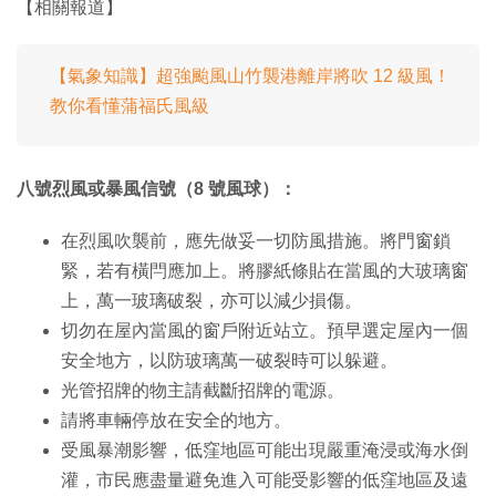
【相關報道】
【氣象知識】超強颱風山竹襲港離岸將吹 12 級風！
教你看懂蒲福氏風級
八號烈風或暴風信號（8 號風球）：
在烈風吹襲前，應先做妥一切防風措施。將門窗鎖
緊，若有橫閂應加上。將膠紙條貼在當風的大玻璃窗
上，萬一玻璃破裂，亦可以減少損傷。
切勿在屋內當風的窗戶附近站立。預早選定屋內一個
安全地方，以防玻璃萬一破裂時可以躲避。
光管招牌的物主請截斷招牌的電源。
請將車輛停放在安全的地方。
受風暴潮影響，低窪地區可能出現嚴重淹浸或海水倒
灌，市民應盡量避免進入可能受影響的低窪地區及遠