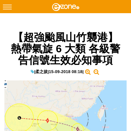
搜尋
【超強颱風山竹襲港】
Facebook
Instagram
熱帶氣旋 6 大類 各級警
科技焦點
告信號生效必知事項
網絡生活
遊戲動漫
|
柔之拔
|
15-09-2018 08:18
|
教學評測
EduTech
IT Times
生成式AI與雲端應用
Enterprise Digital Transformation