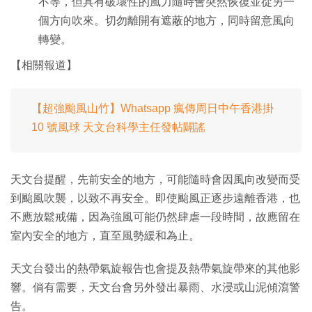
不等，但具有破壞性的風力隨時會突然恢復並從另一
個方向吹來。切勿離開有遮蔽的地方，同時留意風向
轉變。
【相關報道】
【超強颱風山竹】Whatsapp 瘋傳周日中午香港掛
10 號風球 天文台科學主任發帖闢謠
天文台提醒，先前安全的地方，可能隨時會因風向改變而受
到颱風吹襲，以致不再安全。即使颱風正逐步遠離香港，也
不應放鬆戒備，因為強風可能仍然肆虐一段時間，故應留在
室內安全的地方，直至風勢緩和為止。
天文台發出的熱帶氣旋報告也會提及熱帶氣旋帶來的其他影
響。倘有需要，天文台會另外發出暴雨、水浸或山泥傾瀉警
告。