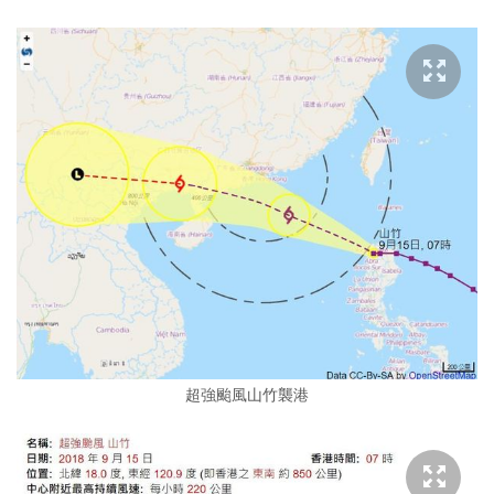
超強颱風山竹襲港