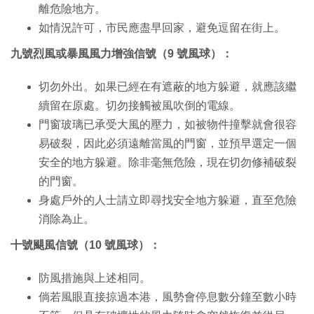
離危險地方。
如情況許可，市民應盡早回家，避免逗留在街上。
九號烈風或暴風風力增強信號（9 號風球）：
切勿外出。如果已經在有遮蔽的地方躲避，就應該繼
續留在原處。切勿接觸被風吹倒的電線。
門窗玻璃已承受大風的壓力，如被物件撞擊就會很容
易破裂，因此必須遠離當風的門窗，並預早選定一個
安全的地方躲避。除非毫無危險，現在切勿修補破裂
的門窗。
身處戶外的人士請立即尋找安全地方躲避，直至危險
消除為止。
十號颶風信號（10 號風球）：
防風措施與上述相同。
倘若風眼直接掠過本港，風勢會停息數分鐘至數小時