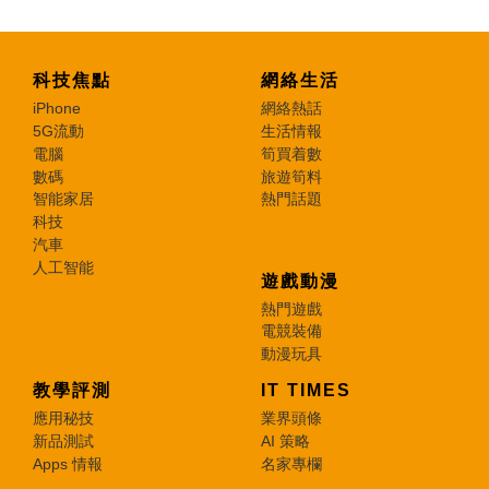
科技焦點
網絡生活
iPhone
網絡熱話
5G流動
生活情報
電腦
筍買着數
數碼
旅遊筍料
智能家居
熱門話題
科技
汽車
人工智能
遊戲動漫
熱門遊戲
電競裝備
動漫玩具
教學評測
IT TIMES
應用秘技
業界頭條
新品測試
AI 策略
Apps 情報
名家專欄