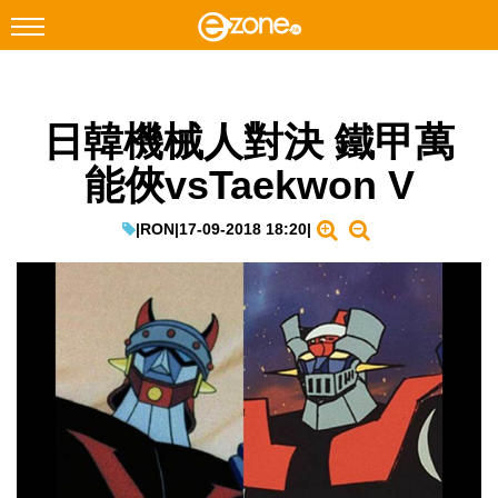
搜尋
日韓機械人對決 鐵甲萬
Facebook
Instagram
能俠vsTaekwon V
科技焦點
網絡生活
|
RON
|
17-09-2018 18:20
|
遊戲動漫
教學評測
EduTech
IT Times
生成式AI與雲端應用
Enterprise Digital Transformation