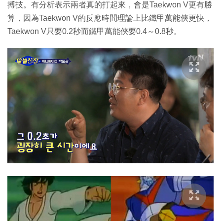
搏技。有分析表示兩者真的打起來，會是Taekwon V更有勝
算，因為Taekwon V的反應時間理論上比鐵甲萬能俠更快，
Taekwon V只要0.2秒而鐵甲萬能俠要0.4～0.8秒。