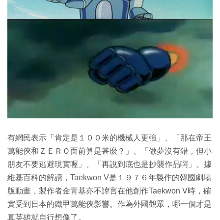
有網民表示「肯定是１００米的機械人更強」、「那在帝王
萬能俠和ＺＥＲＯ面前算是甚麼？」、「做夢沒有錯，但小
朋友不要逃避現實喔」、「再說到底也是抄襲作品啊」。據
維基百科的解讀，Taekwon V是１９７６年製作的韓國劇場
版動畫，製作者金青基亦不諱言在他創作Taekwon V時，確
實受到日本的鐵甲萬能俠影響。作為外國觀眾，哪一個才是
真英雄就自行想像了。