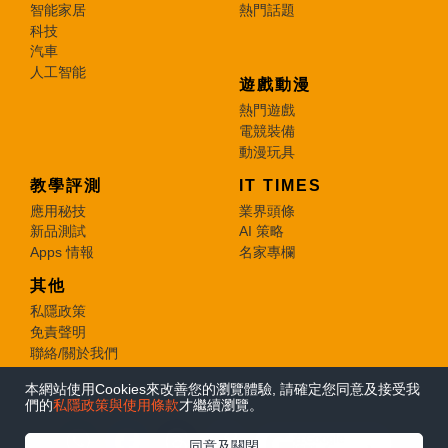
智能家居
熱門話題
科技
汽車
人工智能
遊戲動漫
熱門遊戲
電競裝備
動漫玩具
教學評測
IT TIMES
應用秘技
業界頭條
新品測試
AI 策略
Apps 情報
名家專欄
其他
私隱政策
免責聲明
聯絡/關於我們
本網站使用Cookies來改善您的瀏覽體驗, 請確定您同意及接受我
© 2026 e-zone. All Rights Reserved.
們的
私隱政策與使用條款
才繼續瀏覽。
在Google
同意及關閉