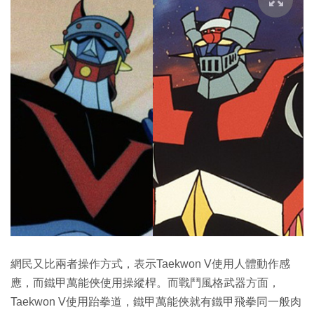
網民又比兩者操作方式，表示Taekwon V使用人體動作感
應，而鐵甲萬能俠使用操縱桿。而戰鬥風格武器方面，
Taekwon V使用跆拳道，鐵甲萬能俠就有鐵甲飛拳同一般肉