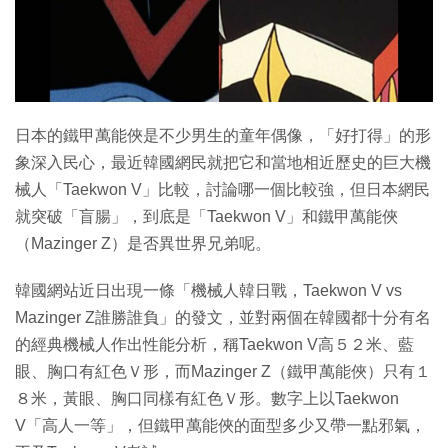
特集
日本的鐵甲萬能俠是不少男生的童年偶像，「好打得」的形
象深入民心，最近韓國網民就把它和當地相近歷史的巨大機
械人「Taekwon V」比較，討論哪一個比較強，但日本網民
就突破「盲腸」，到底是「Taekwon V」和鐵甲萬能俠
（Mazinger Z）是否異世界兄弟呢。
韓國網站近日出現一條「機械人韓日戰，Taekwon V vs
Mazinger Z誰勝誰負」的發文，並對兩個在韓國都十分有名
的經典機械人作出性能分析，稱Taekwon V高５２米、藍
眼、胸口有紅色Ｖ形，而Mazinger Z（鐵甲萬能俠）只有１
８米，黃眼、胸口同樣有紅色Ｖ形。數字上以Taekwon
V「高人一等」，但鐵甲萬能俠的面型多少又帶一點邪氣，