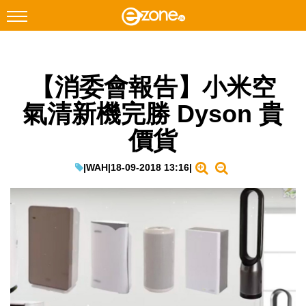
搜尋
【消委會報告】小米空
Facebook
Instagram
氣清新機完勝 Dyson 貴
科技焦點
價貨
網絡生活
遊戲動漫
|
WAH
|
18-09-2018 13:16
|
教學評測
EduTech
IT Times
生成式AI與雲端應用
Enterprise Digital Transformation