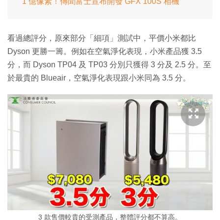
1 億像素！傳聞富士宣布開發 GFX 100S 相機
看過總評分，原來部分「細項」測試中，平價小米都比
Dyson 更勝一籌。例如在空氣淨化表現，小米產品獲 3.5
分，而 Dyson TP04 及 TP03 分別只獲得 3 分及 2.5 分。至
於最貴的 Blueair，空氣淨化表現跟小米同為 3.5 分。
3 款售價較貴的受測產品，整體評分都不算高。