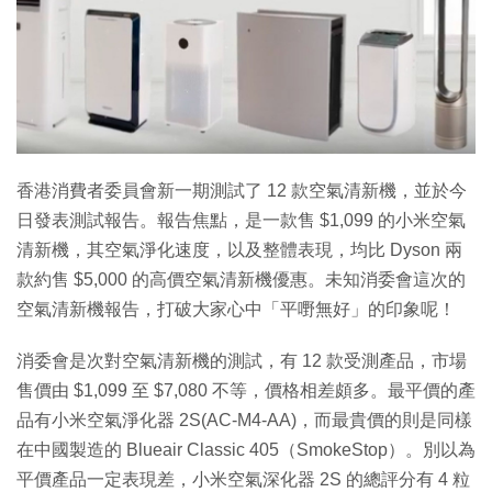
特集
香港消費者委員會新一期測試了 12 款空氣清新機，並於今
日發表測試報告。報告焦點，是一款售 $1,099 的小米空氣
清新機，其空氣淨化速度，以及整體表現，均比 Dyson 兩
款約售 $5,000 的高價空氣清新機優惠。未知消委會這次的
空氣清新機報告，打破大家心中「平嘢無好」的印象呢！
消委會是次對空氣清新機的測試，有 12 款受測產品，市場
售價由 $1,099 至 $7,080 不等，價格相差頗多。最平價的產
品有小米空氣淨化器 2S(AC-M4-AA)，而最貴價的則是同樣
在中國製造的 Blueair Classic 405（SmokeStop）。別以為
平價產品一定表現差，小米空氣深化器 2S 的總評分有 4 粒