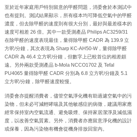
至於近年家庭用戶特別留意的甲醛問題，消委會於本測試中
也有提到。測試結果顯示，所有樣本均可降低空氣中的甲醛
濃度，但去除甲醛的速度則有很大分別，最好與最差樣本的
速度可相差 26 倍。其中一款受測產品 Philips AC3259/31
在除甲醛的速度表現最佳，量得除甲醛 CADR 為 139.9 立
方呎/分鐘，其次表現為 Sharp KC-AH50-W，量得除甲醛
CADR 為 46.4 立方呎/分鐘，但數字上已較首位的相差頗
遠。另外兩款受測產品 b-Mola NCCO1702 及 Tefal
PU4065 量得除甲醛 CADR 分別為 6.8 立方呎/分鐘及 5.1
立方呎/分鐘，除甲醛速度較慢。
消委會亦提醒消費者，儘管空氣淨化機有助過濾空氣中的污
染物，但未必可減輕哮喘及其他敏感症的病徵，建議用家應
經常保持室內空氣流通、避免吸煙、保持家居潔淨及減低濕
度，以改善空氣質素。另外，消費者亦應留意淨化機的設計
或保養，因為污染物有機會從機身排放回室內。