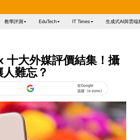
教學評測
EduTech
IT Times
生成式AI與雲端
S Max 十大外媒評價結集！攝
讓人難忘？
在Google
追蹤《e-zone》