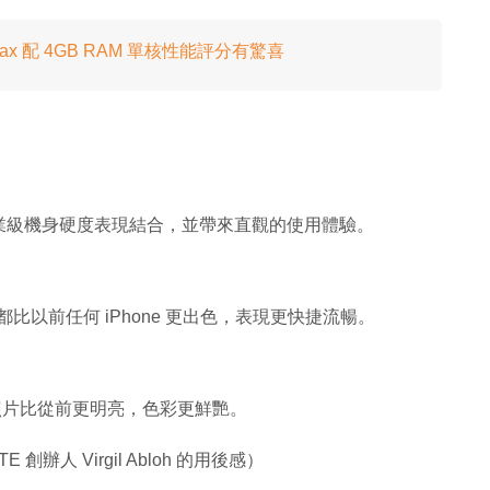
XS Max 配 4GB RAM 單核性能評分有驚喜
、工藝、工業級機身硬度表現結合，並帶來直觀的使用體驗。
叭，都比以前任何 iPhone 更出色，表現更快捷流暢。
提升，照片比從前更明亮，色彩更鮮艷。
E 創辦人 Virgil Abloh 的用後感）