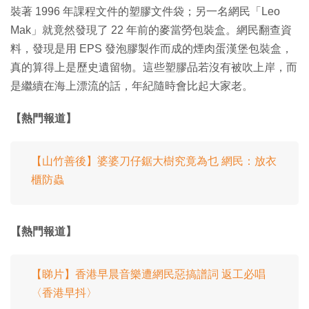
裝著 1996 年課程文件的塑膠文件袋；另一名網民「Leo
Mak」就竟然發現了 22 年前的麥當勞包裝盒。網民翻查資
料，發現是用 EPS 發泡膠製作而成的煙肉蛋漢堡包裝盒，
真的算得上是歷史遺留物。這些塑膠品若沒有被吹上岸，而
是繼續在海上漂流的話，年紀隨時會比起大家老。
【熱門報道】
【山竹善後】婆婆刀仔鋸大樹究竟為乜 網民：放衣
櫃防蟲
【熱門報道】
【睇片】香港早晨音樂遭網民惡搞譜詞 返工必唱
〈香港早抖〉