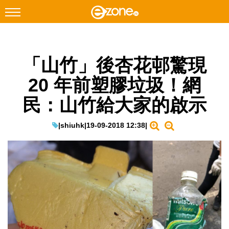
搜尋
「山竹」後杏花邨驚現
Facebook
Instagram
20 年前塑膠垃圾！網
科技焦點
民：山竹給大家的啟示
網絡生活
遊戲動漫
|
shiuhk
|
19-09-2018 12:38
|
教學評測
EduTech
IT Times
生成式AI與雲端應用
Enterprise Digital Transformation