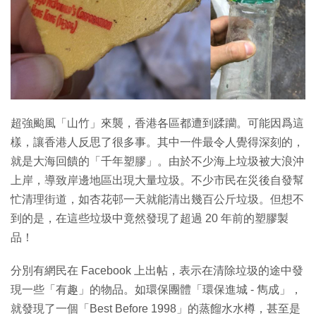
特集
超強颱風「山竹」來襲，香港各區都遭到蹂躪。可能因爲這
樣，讓香港人反思了很多事。其中一件最令人覺得深刻的，
就是大海回饋的「千年塑膠」。由於不少海上垃圾被大浪沖
上岸，導致岸邊地區出現大量垃圾。不少市民在災後自發幫
忙清理街道，如杏花邨一天就能清出幾百公斤垃圾。但想不
到的是，在這些垃圾中竟然發現了超過 20 年前的塑膠製
品！
分別有網民在 Facebook 上出帖，表示在清除垃圾的途中發
現一些「有趣」的物品。如環保團體「環保進城 - 雋成」，
就發現了一個「Best Before 1998」的蒸餾水水樽，甚至是