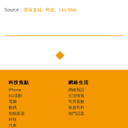
Source：
環保進城 - 雋成
、
Leo Mak
科技焦點
網絡生活
iPhone
網絡熱話
5G流動
生活情報
電腦
筍買着數
數碼
旅遊筍料
智能家居
熱門話題
科技
汽車