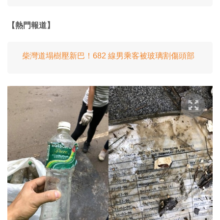
【熱門報道】
柴灣道塌樹壓新巴！682 線男乘客被玻璃割傷頭部