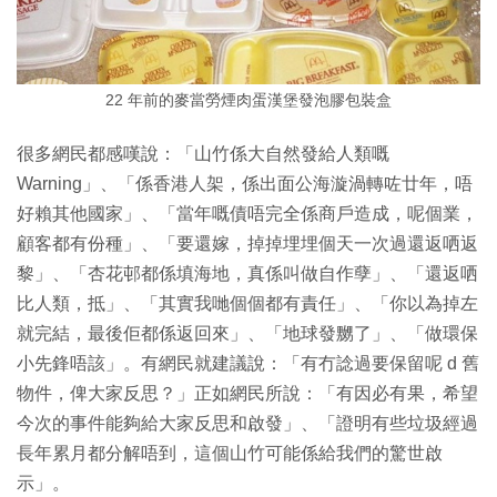
22 年前的麥當勞煙肉蛋漢堡發泡膠包裝盒
很多網民都感嘆說：「山竹係大自然發給人類嘅
Warning」、「係香港人架，係出面公海漩渦轉咗廿年，唔
好賴其他國家」、「當年嘅債唔完全係商戶造成，呢個業，
顧客都有份種」、「要還嫁，掉掉埋埋個天一次過還返哂返
黎」、「杏花邨都係填海地，真係叫做自作孽」、「還返哂
比人類，抵」、「其實我哋個個都有責任」、「你以為掉左
就完結，最後佢都係返回來」、「地球發嬲了」、「做環保
小先鋒唔該」。有網民就建議說：「有冇諗過要保留呢 d 舊
物件，俾大家反思？」正如網民所說：「有因必有果，希望
今次的事件能夠給大家反思和啟發」、「證明有些垃圾經過
長年累月都分解唔到，這個山竹可能係給我們的驚世啟
示」。