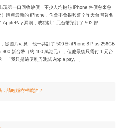
達亦已出現第一口回收炒價，不少人均抱怨 iPhone 售價愈來愈
港元）購買最新的 iPhone，你會不會很興奮？昨天台灣著名
lePay 漏洞，成功以 1 元台幣預訂了 502 部
片可見，他一共訂了 500 部 iPhone 8 Plus 256GB
5,655,800 新台幣（約 400 萬港元），但他最後只需付 1 元台
我只是隨便亂弄測試 Apple pay。」
網民：請咗鍾樹根噴油？