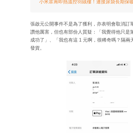
小米眾籌即熱溫控羽絨褸！連接尿袋長期保
張啟元公開事件不是為了獲利，亦表明會取消訂
讚他厲害，但也有部份人質疑：「我覺得他只是第一次
成功了」、「我也有這 1 元啊，很稀奇嗎？隔兩天 a
發貨。