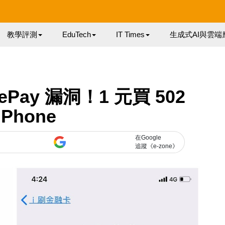
教學評測
EduTech
IT Times
生成式AI與雲端
Pay 漏洞！1 元買 502
iPhone
在Google
追蹤《e-zone》