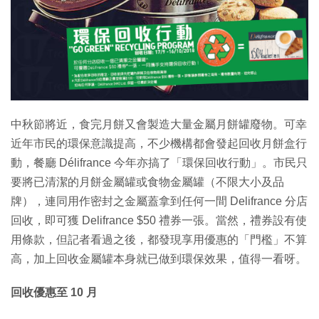
中秋節將近，食完月餅又會製造大量金屬月餅罐廢物。可幸
近年市民的環保意識提高，不少機構都會發起回收月餅盒行
動，餐廳 Délifrance 今年亦搞了「環保回收行動」。市民只
要將已清潔的月餅金屬罐或食物金屬罐（不限大小及品
牌），連同用作密封之金屬蓋拿到任何一間 Delifrance 分店
回收，即可獲 Delifrance $50 禮券一張。當然，禮券設有使
用條款，但記者看過之後，都發現享用優惠的「門檻」不算
高，加上回收金屬罐本身就已做到環保效果，值得一看呀。
回收優惠至 10 月