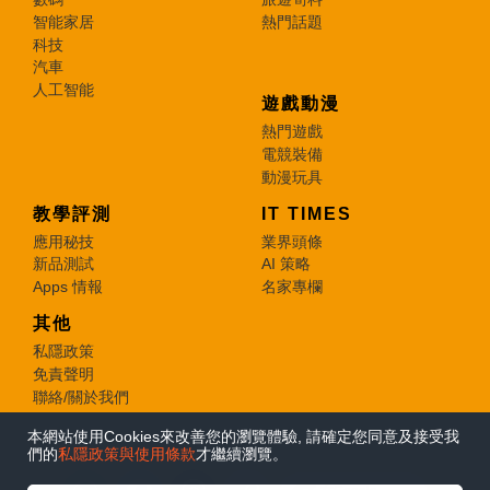
智能家居
熱門話題
科技
汽車
人工智能
遊戲動漫
熱門遊戲
電競裝備
動漫玩具
教學評測
IT TIMES
應用秘技
業界頭條
新品測試
AI 策略
Apps 情報
名家專欄
其他
私隱政策
免責聲明
聯絡/關於我們
本網站使用Cookies來改善您的瀏覽體驗, 請確定您同意及接受我
© 2026 e-zone. All Rights Reserved.
們的
私隱政策與使用條款
才繼續瀏覽。