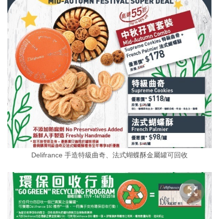
Delifrance 手造特級曲奇、法式蝴蝶酥金屬罐可回收