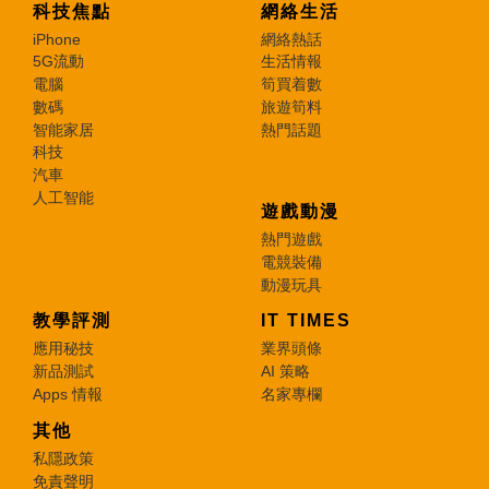
科技焦點
網絡生活
iPhone
網絡熱話
5G流動
生活情報
電腦
筍買着數
數碼
旅遊筍料
智能家居
熱門話題
科技
汽車
人工智能
遊戲動漫
熱門遊戲
電競裝備
動漫玩具
教學評測
IT TIMES
應用秘技
業界頭條
新品測試
AI 策略
Apps 情報
名家專欄
其他
私隱政策
免責聲明