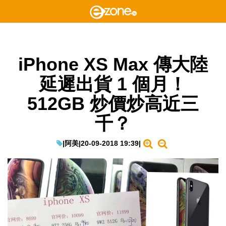
iPhone XS Max 傳大陸
延遲出貨 1 個月！
512GB 炒價炒高近三
千？
|
阿美
|
20-09-2018 19:39
|