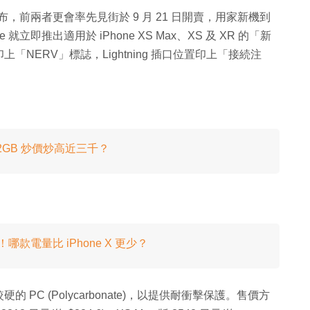
e XR 已發布，前兩者更會率先見街於 9 月 21 日開賣，用家新機到
就立即推出適用於 iPhone XS Max、XS 及 XR 的「新
印上「NERV」標誌，Lightning 插口位置印上「接続注
512GB 炒價炒高近三千？
確認！哪款電量比 iPhone X 更少？
的 PC (Polycarbonate)，以提供耐衝擊保護。售價方