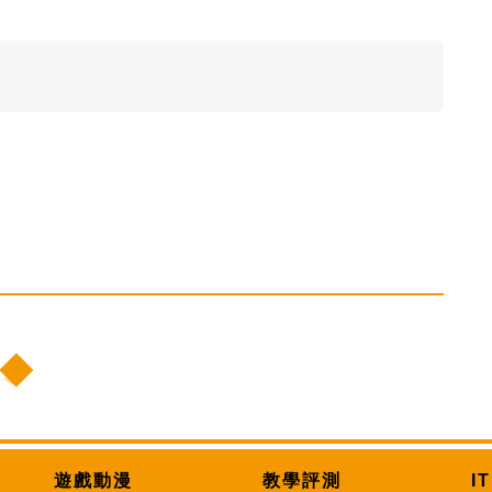
遊戲動漫
教學評測
I