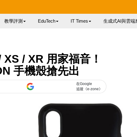
教學評測
EduTech
IT Times
生成式AI與雲端
 / XS / XR 用家福音！
ION 手機殼搶先出
在Google
追蹤《e-zone》