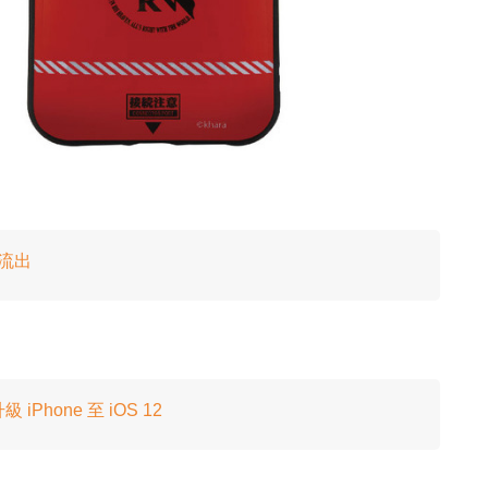
片流出
hone 至 iOS 12