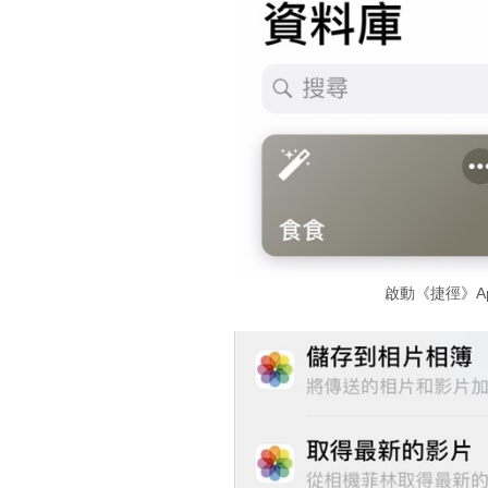
啟動《捷徑》A