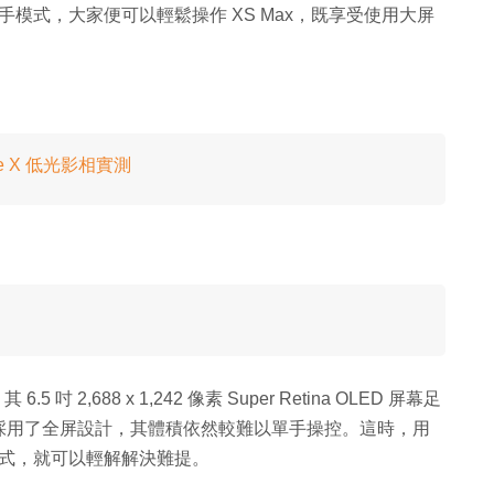
能及原有的單手模式，大家便可以輕鬆操作 XS Max，既享受使用大屏
hone X 低光影相實測
.5 吋 2,688 x 1,242 像素 Super Retina OLED 屏幕足
採用了全屏設計，其體積依然較難以單手操控。這時，用
能及單手模式，就可以輕解解決難提。