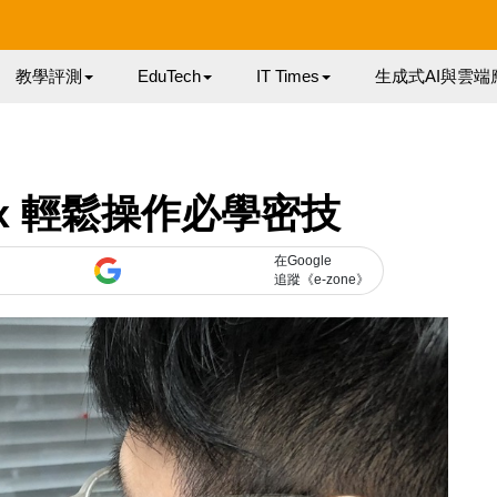
教學評測
EduTech
IT Times
生成式AI與雲端
 Max 輕鬆操作必學密技
在Google
追蹤《e-zone》