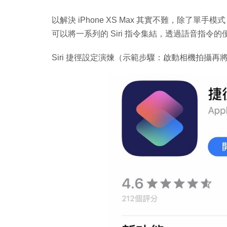
以解決 iPhone XS Max 其實不難，除了單手模
可以將一系列的 Siri 指令集結，透過語音指令的便利，
Siri 捷徑設定演煉（示範步驟：啟動相機拍攝再將相片