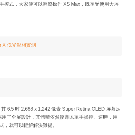
能及原有的單手模式，大家便可以輕鬆操作 XS Max，既享受使用大屏
hone X 低光影相實測
.5 吋 2,688 x 1,242 像素 Super Retina OLED 屏幕足
採用了全屏設計，其體積依然較難以單手操控。這時，用
能及單手模式，就可以輕解解決難提。