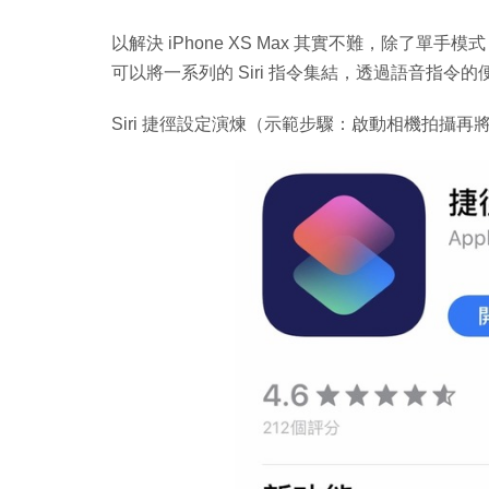
以解決 iPhone XS Max 其實不難，除了單手模
可以將一系列的 Siri 指令集結，透過語音指令的便利，
Siri 捷徑設定演煉（示範步驟：啟動相機拍攝再將相片