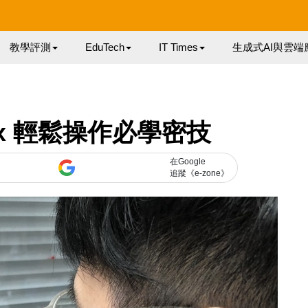
教學評測
EduTech
IT Times
生成式AI與雲端
 Max 輕鬆操作必學密技
在Google
追蹤《e-zone》