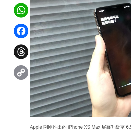
WhatsApp
Facebook
Threads
Copy
Link
Apple 剛剛推出的 iPhone XS Max 屏幕升