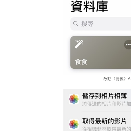
啟動《捷徑》A