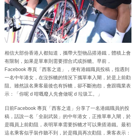
特集
相信大部份香港人都知道，攜帶大型物品搭港鐵，體積上會
有限制，如果是單車則需要摺合式或拆轆。早前，
Facebook 專頁「西客之道」，便有港鐵職員投稿，指遇到
一名中年港女，在沒拆轆的情況下攜單車入閘，於是上前勸
阻。雖然該名乘客最後也有拆轆，卻不斷抱怨，會跟職業表
示：「你呢 d 咁嘅廢人先會做呢 d 垃圾工。」
日前Facebook 專頁「西客之道」分享了一名港鐵職員的投
稿，話說一名「全副武裝」的中年港女，正推單車入閘，於
是職員上前勸阻，表明單車需要拆轆才可以乘搭港鐵。最初
這名乘客似乎裝作聽不到，於是職員再次勸阻，乘客表示：