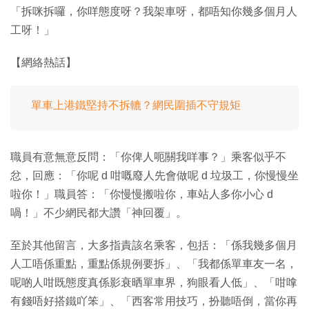
「拆咪拆囉，你咩態度呀？我架車呀，都唔知你幾多個月人
工呀！」
【網絡熱話】
單車上港鐵堅持不拆轆？網民圍插不守規矩
職員有意無意反問：「你俾人呃關我咩事？」乘客似乎不
忿，回應：「你呢 d 咁嘅廢人先會做呢 d 垃圾工，你慢慢坐
啦你！」職員答：「你慢慢搬啦你，車站人多你小心 d
喎！」不少網民都大讚「神回覆」。
至於其他留言，大多指責該名乘客，包括：「係我幾多個月
人工唔係重點，重點係規例要拆」、「我都係單車友一名，
呢啲人咁既態度真係影衰晒單車界，狗眼看人低」、「咁嗱
有錢唔好搭鐵吖笨」、「西客常用技巧，扮聽唔倒，當你再