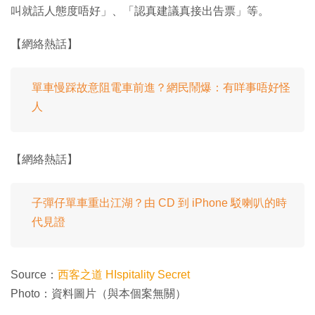
叫就話人態度唔好」、「認真建議真接出告票」等。
【網絡熱話】
單車慢踩故意阻電車前進？網民鬧爆：有咩事唔好怪
人
【網絡熱話】
子彈仔單車重出江湖？由 CD 到 iPhone 駁喇叭的時
代見證
Source：
西客之道 HIspitality Secret
Photo：資料圖片（與本個案無關）