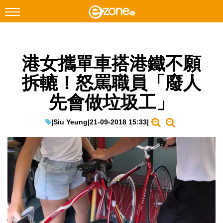
搜尋
港女攜單車搭港鐵不願
Facebook
Instagram
拆轆！怒罵職員「廢人
科技焦點
先會做垃圾工」
網絡生活
遊戲動漫
|
Siu Yeung
|
21-09-2018 15:33
|
教學評測
EduTech
IT Times
生成式AI與雲端應用
Enterprise Digital Transformation