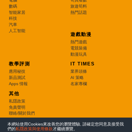
電腦
筍買着數
數碼
旅遊筍料
智能家居
熱門話題
科技
汽車
人工智能
遊戲動漫
熱門遊戲
電競裝備
動漫玩具
教學評測
IT TIMES
應用秘技
業界頭條
新品測試
AI 策略
Apps 情報
名家專欄
其他
私隱政策
免責聲明
聯絡/關於我們
本網站使用Cookies來改善您的瀏覽體驗, 請確定您同意及接受我
© 2026 e-zone. All Rights Reserved.
們的
私隱政策與使用條款
才繼續瀏覽。