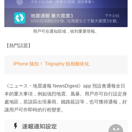
用戶可在通知區域，收到重要情報。
【熱門話題】
iPhone 隨拍！ Trigraphy 靚相藝術化
《ニュース・地震速報 NewsDigest》app 預設會通報全日
本的重大事項，例如強烈地震、風暴。用戶亦可自行設定身
處地區，若該區出現暴雨、鐵路延誤等，也可獲得通報，好
讓用戶可作即時的行程變更。