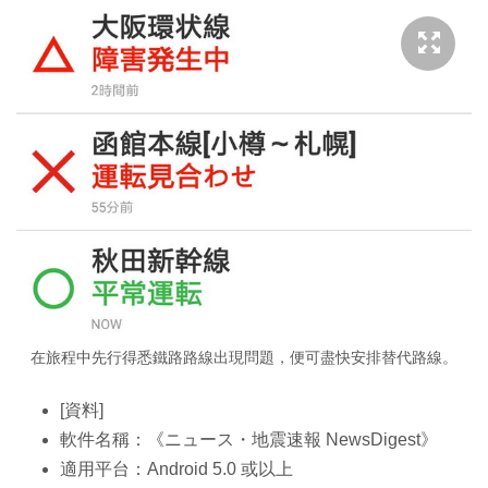
在旅程中先行得悉鐵路路線出現問題，便可盡快安排替代路線。
[資料]
軟件名稱：《ニュース・地震速報 NewsDigest》
適用平台：Android 5.0 或以上