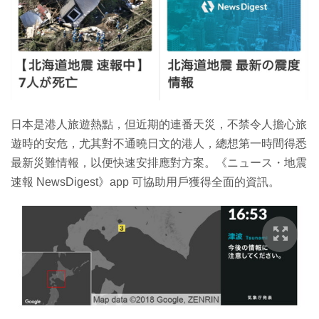
日本是港人旅遊熱點，但近期的連番天災，不禁令人擔心旅
遊時的安危，尤其對不通曉日文的港人，總想第一時間得悉
最新災難情報，以便快速安排應對方案。《ニュース・地震
速報 NewsDigest》app 可協助用戶獲得全面的資訊。