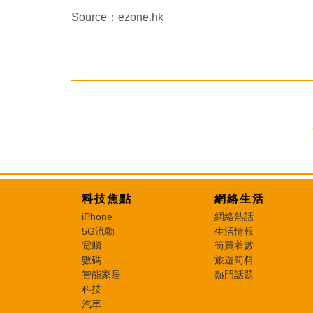
Source：ezone.hk
科技焦點
網絡生活
iPhone
網絡熱話
5G流動
生活情報
電腦
筍買着數
數碼
旅遊筍料
智能家居
熱門話題
科技
汽車