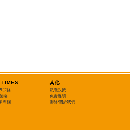
T TIMES
其他
界頭條
私隱政策
 策略
免責聲明
家專欄
聯絡/關於我們