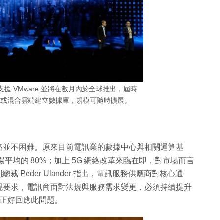
ase 直接支援 VMware 並將在數月內於全球推出，屆時
台或混合雲端建立數據庫，規模可隨時擴展。
路並不困難。原來目前電訊業的數據中心與相關運算基
平均的 80%；加上 5G 網絡改革來臨在即，對市場而言
裁 Peder Ulander 指出，電訊服務供應商對核心通
現要求，電訊商面對法規與服務需求變更，必須持續提升
平台正好回應此問題。