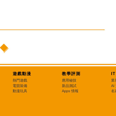
遊戲動漫
教學評測
I
熱門遊戲
應用秘技
業
電競裝備
新品測試
AI
動漫玩具
Apps 情報
名