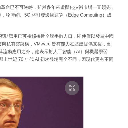
手機帶來的革命已不可逆轉，雖然多年來虛擬化技術市場一直領先，
物聯網、5G 將引發邊緣運算（Edge Computing）成
指出，單以流動應用已可接觸接近全球半數人口，即使僅以發展中國
私有雲架構，VMware 皆有能力在基建提供支援，更
算與流動應用之外，他表示對人工智能（AI）與機器學習
且情況跟上世紀 70 年代 AI 初次登場完全不同，因現代更有不同