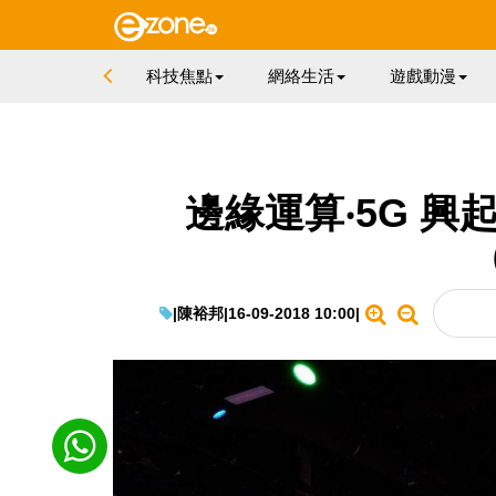
科技焦點
網絡生活
遊戲動漫
邊緣運算‧5G 興起
|
陳裕邦
|
16-09-2018 10:00
|