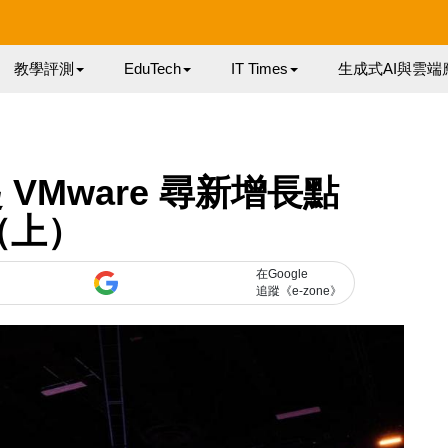
教學評測
EduTech
IT Times
生成式AI與雲端
 VMware 尋新增長點
（上）
在Google
追蹤《e-zone》