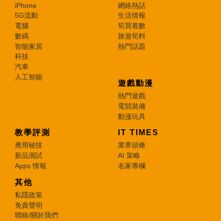
iPhone
網絡熱話
5G流動
生活情報
電腦
筍買着數
數碼
旅遊筍料
智能家居
熱門話題
科技
汽車
人工智能
遊戲動漫
熱門遊戲
電競裝備
動漫玩具
教學評測
IT TIMES
應用秘技
業界頭條
新品測試
AI 策略
Apps 情報
名家專欄
其他
私隱政策
免責聲明
聯絡/關於我們