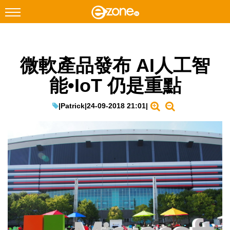
搜尋
微軟產品發布 AI人工智
Facebook
Instagram
能•IoT 仍是重點
科技焦點
網絡生活
|
Patrick
|
24-09-2018 21:01
|
遊戲動漫
教學評測
EduTech
IT Times
生成式AI與雲端應用
Enterprise Digital Transformation