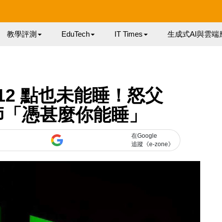
教學評測
EduTech
IT Times
生成式AI與雲端
12 點也未能睡！怒父
老師「憑甚麼你能睡」
在Google
追蹤《e-zone》