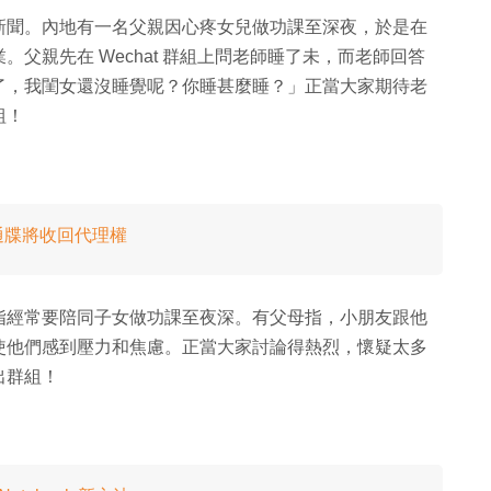
新聞。內地有一名父親因心疼女兒做功課至深夜，於是在
父親先在 Wechat 群組上問老師睡了未，而老師回答
了，我閨女還沒睡覺呢？你睡甚麼睡？」正當大家期待老
組！
通牒將收回代理權
指經常要陪同子女做功課至夜深。有父母指，小朋友跟他
使他們感到壓力和焦慮。正當大家討論得熱烈，懷疑太多
出群組！