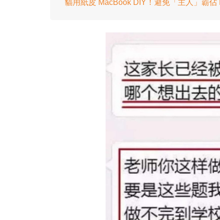
貓用紙皮 MacBook DIY！避免「主人」霸佔 N