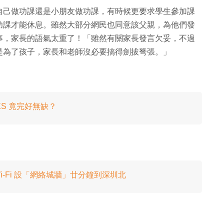
自己做功課還是小朋友做功課，有時候更要求學生參加課
功課才能休息。雖然大部分網民也同意該父親，為他們發
事，家長的語氣太重了！「雖然有關家長發言欠妥，不過
是為了孩子，家長和老師沒必要搞得劍拔弩張。」
ne XS 竟完好無缺？
i-Fi 設「網絡城牆」廿分鐘到深圳北