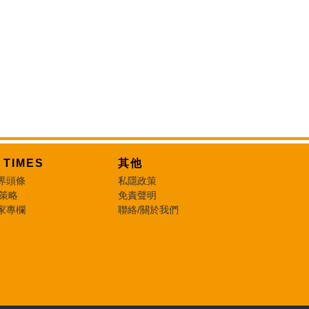
T TIMES
其他
界頭條
私隱政策
 策略
免責聲明
家專欄
聯絡/關於我們