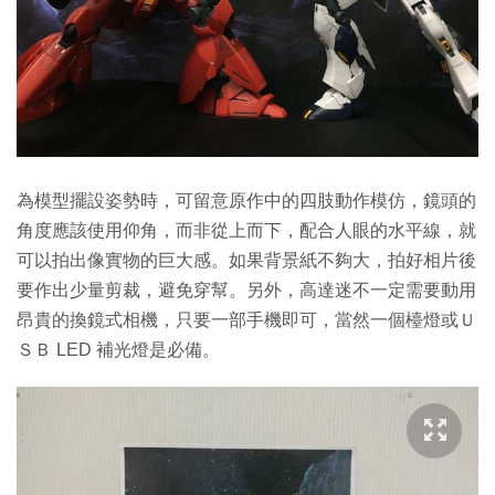
為模型擺設姿勢時，可留意原作中的四肢動作模仿，鏡頭的
角度應該使用仰角，而非從上而下，配合人眼的水平線，就
可以拍出像實物的巨大感。如果背景紙不夠大，拍好相片後
要作出少量剪裁，避免穿幫。另外，高達迷不一定需要動用
昂貴的換鏡式相機，只要一部手機即可，當然一個檯燈或Ｕ
ＳＢ LED 補光燈是必備。