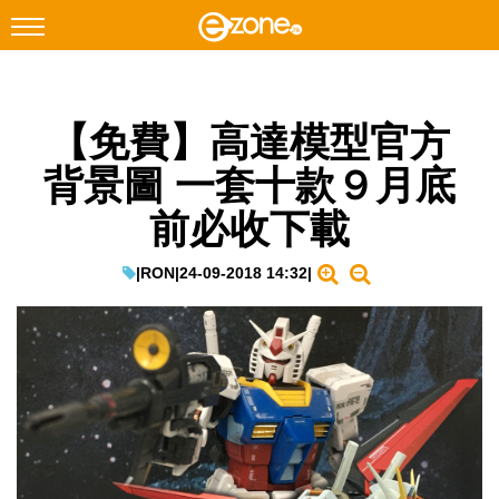
搜尋
【免費】高達模型官方
Facebook
Instagram
背景圖 一套十款９月底
科技焦點
前必收下載
網絡生活
遊戲動漫
|
RON
|
24-09-2018 14:32
|
教學評測
EduTech
IT Times
生成式AI與雲端應用
Enterprise Digital Transformation