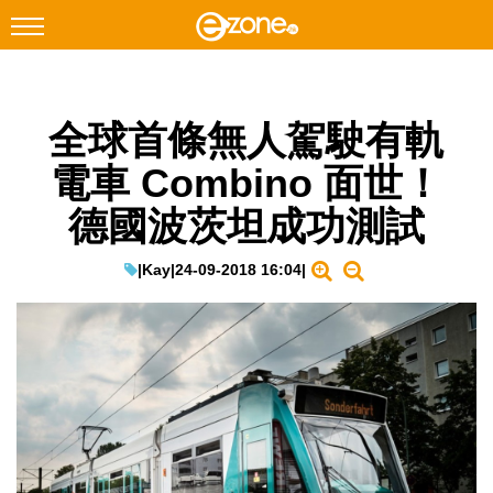
搜尋
全球首條無人駕駛有軌
Facebook
Instagram
電車 Combino 面世！
科技焦點
德國波茨坦成功測試
網絡生活
遊戲動漫
|
Kay
|
24-09-2018 16:04
|
教學評測
EduTech
IT Times
生成式AI與雲端應用
Enterprise Digital Transformation