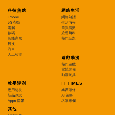
科技焦點
網絡生活
iPhone
網絡熱話
5G流動
生活情報
電腦
筍買着數
數碼
旅遊筍料
智能家居
熱門話題
科技
汽車
人工智能
遊戲動漫
熱門遊戲
電競裝備
動漫玩具
教學評測
IT TIMES
應用秘技
業界頭條
新品測試
AI 策略
Apps 情報
名家專欄
其他