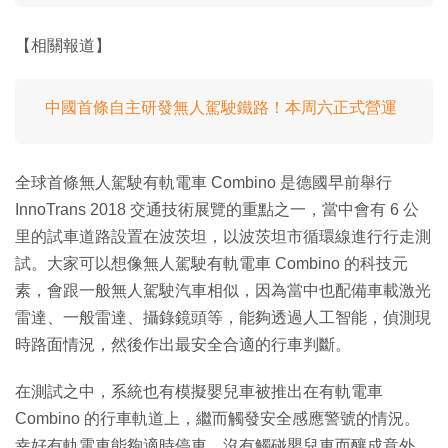
【相關報道】
中國首條自主研發無人駕駛鐵路！本周六正式營運
全球首條無人駕駛有軌電車 Combino 是德國早前舉行
InnoTrans 2018 交通技術展覽的重點之一，當中會有 6 公
里的試車道路設置在波茨坦，以波茨坦市循環線進行行走測
試。大家可以想像無人駕駛有軌電車 Combino 的科技元
素，會跟一般無人駕駛汽車相似，因為當中也配備車載激光
雷達、一般雷達、攝錄鏡頭等，能夠透過人工智能，偵測現
時路面情況，然後作出最安全合適的行車判斷。
在測試之中，系統也有模擬嬰兒車被推出在有軌電車
Combino 的行車軌道上，繼而觸發安全感應警號的情況。
幸好有軌電車能夠適時停車，沒有觸碰嬰兒車而釀成意外，