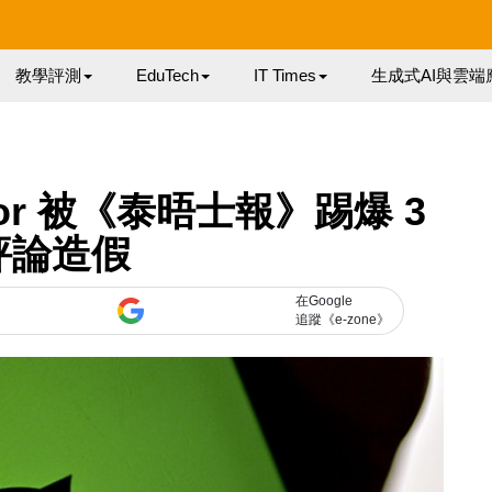
教學評測
EduTech
IT Times
生成式AI與雲端
isor 被《泰晤士報》踢爆 3
評論造假
在Google
追蹤《e-zone》