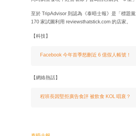
至於 TripAdvisor 則認為《泰晤士報》是「標
170 家試圖利用 reviewsthatstick.com 的店家。
【科技】
Facebook 今年首季怒刪近 6 億假人帳號！
【網絡熱話】
程班長因堅拒廣告食評 被飲食 KOL 唱衰？
泰晤士報