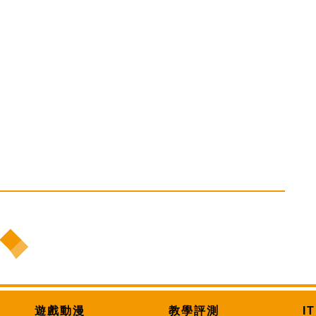
遊戲動漫
教學評測
I