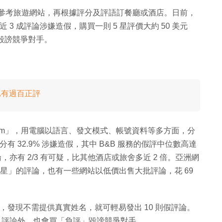
外地都會參考旅遊網站，再根據評分及評語訂餐廳或酒店。日前，
有近 3 成評論涉嫌造假，購買一則 5 星評價大約 50 美元
論毀謗競爭對手。
售已有過百正評
.com」，用電腦以語言、發文模式、帳號資料等多方面，分
戶評分有 32.9% 涉嫌造假，其中 B&B 服務的假評中位數高達
，亦有 2/3 有可疑，比其他酒店或旅舍多近 2 倍。亞洲網
金出售一個「5星」的評論，也有一些網站以低價出售大批評論，花 69
設帳號，發現不需提供真實姓名，就可輕易發出 10 則假評論。
」評論外，也會買「負評」毀謗競爭對手。