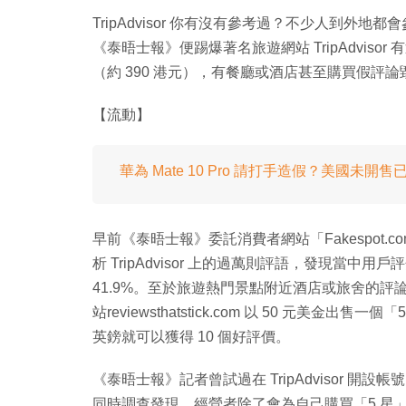
TripAdvisor 你有沒有參考過？不少人到
《泰晤士報》便踢爆著名旅遊網站 TripAdvisor 
（約 390 港元），有餐廳或酒店甚至購買假評
【流動】
華為 Mate 10 Pro 請打手造假？美國未開
早前《泰晤士報》委託消費者網站「Fakespot
析 TripAdvisor 上的過萬則評語，發現當中用
41.9%。至於旅遊熱門景點附近酒店或旅舍的評論
站reviewsthatstick.com 以 50 元美
英鎊就可以獲得 10 個好評價。
《泰晤士報》記者曾試過在 TripAdvisor 開
同時調查發現，經營者除了會為自己購買「5 星