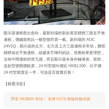
特集
顯示器邊框愈出愈幼，最新到場的新款甚至標榜三面近乎無
邊框，價錢當然比一般型號昂貴一截。新到場的 AOC
24V2Q，顯示器的左方、右方及上方三面邊框非常幼，難怪
標榜為近乎無邊框，組建多芒陣列的話，視覺效果更理想，
沒有中間邊框的突兀感，而且顯示器本身亦極薄身。當然，
這款型號開價較貴，24 吋型號叫價近 HK$1,500，比平價
24 吋型號貴近一半，可說是百貨應百客！
【精選消息】
劈至 HK$600 有找！ 名牌 H270 舊板終極清貨