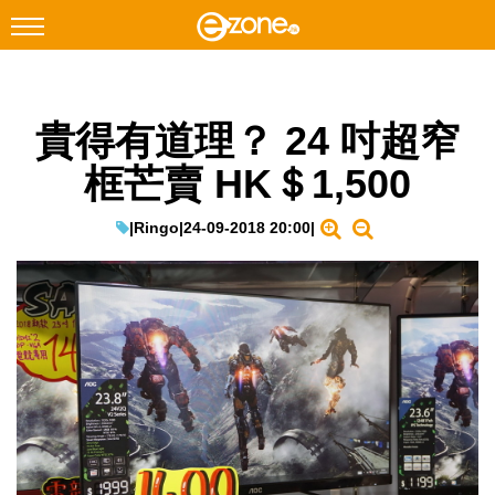
搜尋
貴得有道理？ 24 吋超窄
Facebook
Instagram
框芒賣 HK＄1,500
科技焦點
網絡生活
|
Ringo
|
24-09-2018 20:00
|
遊戲動漫
教學評測
EduTech
IT Times
生成式AI與雲端應用
Enterprise Digital Transformation