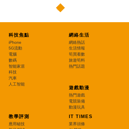
科技焦點
網絡生活
iPhone
網絡熱話
5G流動
生活情報
電腦
筍買着數
數碼
旅遊筍料
智能家居
熱門話題
科技
汽車
人工智能
遊戲動漫
熱門遊戲
電競裝備
動漫玩具
教學評測
IT TIMES
應用秘技
業界頭條