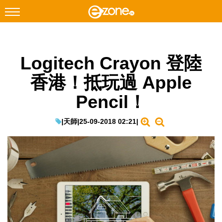
搜尋
Logitech Crayon 登陸
Facebook
Instagram
香港！抵玩過 Apple
科技焦點
Pencil！
網絡生活
遊戲動漫
|
天師
|
25-09-2018 02:21
|
教學評測
EduTech
IT Times
生成式AI與雲端應用
Enterprise Digital Transformation