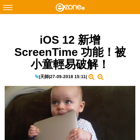
搜尋
iOS 12 新增
Facebook
Instagram
ScreenTime 功能！被
科技焦點
小童輕易破解！
網絡生活
遊戲動漫
|
天師
|
27-09-2018 15:11
|
教學評測
EduTech
IT Times
生成式AI與雲端應用
Enterprise Digital Transformation