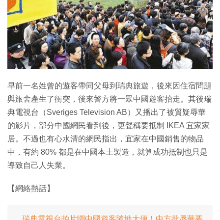
特集
早前一名姓曾的遊客帶同父母到瑞典旅遊，後來因住宿問題
與旅舍產生了衝突，後來警方將一眾中國遊客抬走。其後瑞
典電視台（Sveriges Television AB）又播出了被質疑辱華
的影片，部分中國網民看到後，更聲稱要抵制 IKEA 宜家家
居。不過也有心水清的網民指出，宜家在中國銷售的物品
中，有約 80% 都是在中國本土製造，就算成功抵制也只是
導致自己人失業。
【網絡熱話】
瑞典電視台拍片嘲中國遊客隨地大便！中方批辱華要