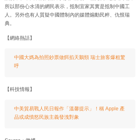
所以部份心水清的網民表示，抵制宜家其實是抵制中國工
人。另外也有人質疑中國體制內的媒體煽動民粹、仇恨瑞
典。
【網絡熱話】
中國大媽為拍照鈔票做餌掐天鵝頸 瑞士旅客爆粗驚
呼
【科技情報】
中美貿易戰人民日報作「溫馨提示」！稱 Apple 產
品或成憤怒民族主義發洩對象