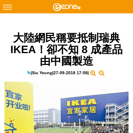
搜尋
大陸網民稱要抵制瑞典
Facebook
Instagram
IKEA！卻不知 8 成產品
科技焦點
由中國製造
網絡生活
遊戲動漫
|
Siu Yeung
|
27-09-2018 17:08
|
教學評測
EduTech
IT Times
生成式AI與雲端應用
Enterprise Digital Transformation