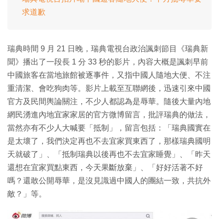
求道歉
瑞典時間 9 月 21 日晚，瑞典電視台政治諷刺節目《瑞典新
聞》播出了一段長 1 分 33 秒的影片，內容大概是諷刺早前
中國旅客在當地旅館被逐事件，又指中國人隨地大便、不注
重清潔、會吃狗肉等。影片上載至互聯網後，迅速引來中國
官方及民間輿論關注，不少人都認為是辱華。隨後大量內地
網民湧進內地宜家家居的官方微博留言，批評瑞典的做法，
當然亦有不少人大喊要「抵制」，留言包括：「瑞典國實在
是太壞了，我們決定再也不去宜家買東西了，那樣瑞典國明
天就破了」、「抵制瑞典以後再也不去宜家睡覺」、「昨天
還想在宜家買點東西，今天果斷放棄」、「好好活著不好
嗎？還敢公開辱華，是沒見識過中國人的團結一致，共抗外
敵？」等。