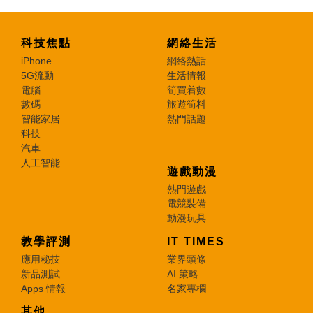
科技焦點
網絡生活
iPhone
網絡熱話
5G流動
生活情報
電腦
筍買着數
數碼
旅遊筍料
智能家居
熱門話題
科技
汽車
人工智能
遊戲動漫
熱門遊戲
電競裝備
動漫玩具
教學評測
IT TIMES
應用秘技
業界頭條
新品測試
AI 策略
Apps 情報
名家專欄
其他