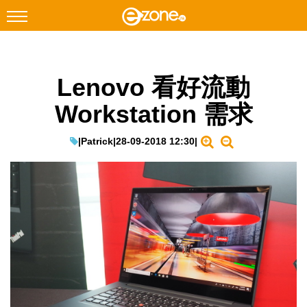
搜尋
Lenovo 看好流動
Facebook
Instagram
Workstation 需求
科技焦點
網絡生活
|
Patrick
|
28-09-2018 12:30
|
遊戲動漫
教學評測
EduTech
IT Times
生成式AI與雲端應用
Enterprise Digital Transformation