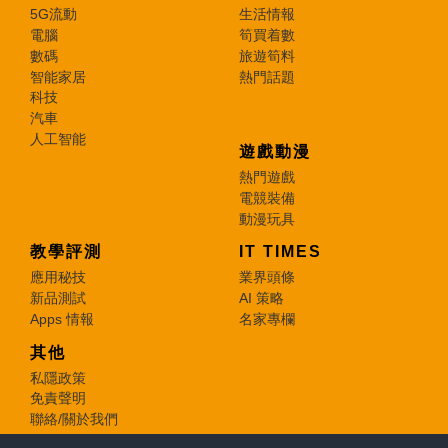
5G流動
生活情報
電腦
筍買着數
數碼
旅遊筍料
智能家居
熱門話題
科技
汽車
人工智能
遊戲動漫
熱門遊戲
電競裝備
動漫玩具
教學評測
IT TIMES
應用秘技
業界頭條
新品測試
AI 策略
Apps 情報
名家專欄
其他
私隱政策
免責聲明
聯絡/關於我們