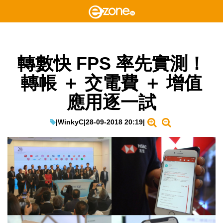
轉數快 FPS 率先實測！
轉帳 ＋ 交電費 ＋ 增值
應用逐一試
|
WinkyC
|
28-09-2018 20:19
|