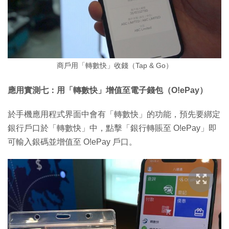
商戶用「轉數快」收錢（Tap & Go）
應用實測七：用「轉數快」增值至電子錢包（O!ePay）
於手機應用程式界面中會有「轉數快」的功能，預先要綁定
銀行戶口於「轉數快」中，點擊「銀行轉賬至 O!ePay」即
可輸入銀碼並增值至 O!ePay 戶口。