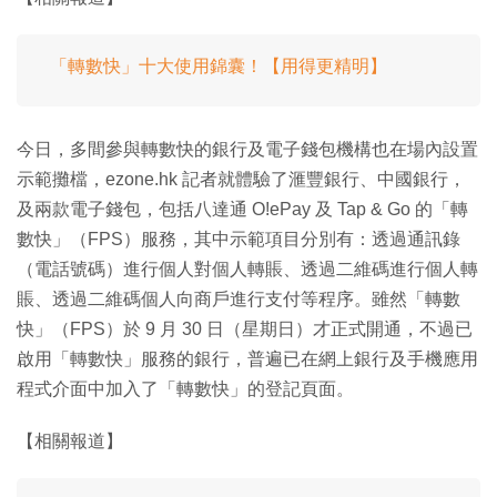
「轉數快」十大使用錦囊！【用得更精明】
今日，多間參與轉數快的銀行及電子錢包機構也在場內設置
示範攤檔，ezone.hk 記者就體驗了滙豐銀行、中國銀行，
及兩款電子錢包，包括八達通 O!ePay 及 Tap & Go 的「轉
數快」（FPS）服務，其中示範項目分別有：透過通訊錄
（電話號碼）進行個人對個人轉賬、透過二維碼進行個人轉
賬、透過二維碼個人向商戶進行支付等程序。雖然「轉數
快」（FPS）於 9 月 30 日（星期日）才正式開通，不過已
啟用「轉數快」服務的銀行，普遍已在網上銀行及手機應用
程式介面中加入了「轉數快」的登記頁面。
【相關報道】