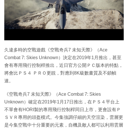
特集
久違多時的空戰遊戲《空戰奇兵7 未知天際》（Ace
Combat 7: Skies Unknown）決定在2019年1月推出，甚至
會有專用飛行控制桿推出，近日官方公開ＰＣ版本的特點，
將會比ＰＳ４ ＰＲＯ更靚，對應到8K級數畫質及不鎖幀
速。
《空戰奇兵7 未知天際》（Ace Combat 7: Skies
Unknown）確定在2019年1月17日推出，在ＰＳ４平台上
不單會有HORI製的專用飛行控制桿同日上市，更會設有Ｐ
ＳＶＲ專用的頭盔模式。今集強調仔細的天空渲染，雲層更
是今集空戰中十分重要的元素，自機及敵人都可以利用雲層