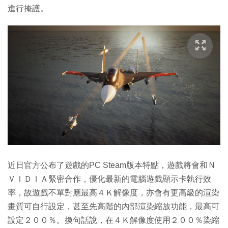
進行掩護。
近日官方公布了遊戲的PC Steam版本特點，遊戲將會和Ｎ
ＶＩＤＩＡ緊密合作，優化最新的電腦遊戲顯示卡執行效
率，故遊戲不單對應最高４Ｋ解像度，亦會有更高級的渲染
畫質可自行設定，甚至先高階的內部渲染縮放功能，最高可
設定２００％。換句話說，在４Ｋ解像度使用２００％染縮