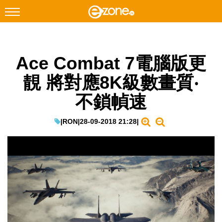
搜尋
Ace Combat 7電腦版更
Facebook
Instagram
靚 將對應8K級數畫質‧
科技焦點
不鎖幀速
網絡生活
遊戲動漫
|
RON
|
28-09-2018 21:28
|
教學評測
EduTech
IT Times
生成式AI與雲端應用
Enterprise Digital Transformation