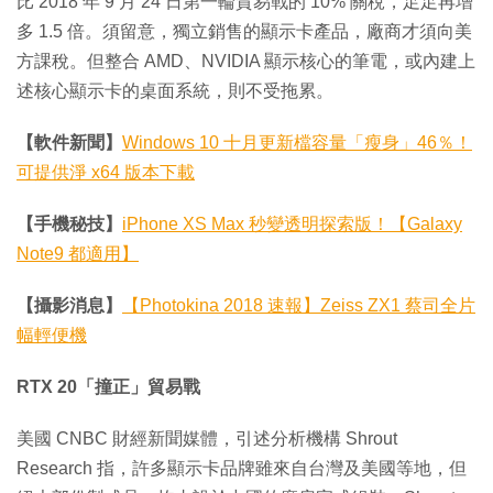
比 2018 年 9 月 24 日第一輪貿易戰的 10% 關稅，足足再增
多 1.5 倍。須留意，獨立銷售的顯示卡產品，廠商才須向美
方課稅。但整合 AMD、NVIDIA 顯示核心的筆電，或內建上
述核心顯示卡的桌面系統，則不受拖累。
【軟件新聞】
Windows 10 十月更新檔容量「瘦身」46％！
可提供淨 x64 版本下載
【手機秘技】
iPhone XS Max 秒變透明探索版！【Galaxy
Note9 都適用】
【攝影消息】
【Photokina 2018 速報】Zeiss ZX1 蔡司全片
幅輕便機
RTX 20「撞正」貿易戰
美國 CNBC 財經新聞媒體，引述分析機構 Shrout
Research 指，許多顯示卡品牌雖來自台灣及美國等地，但