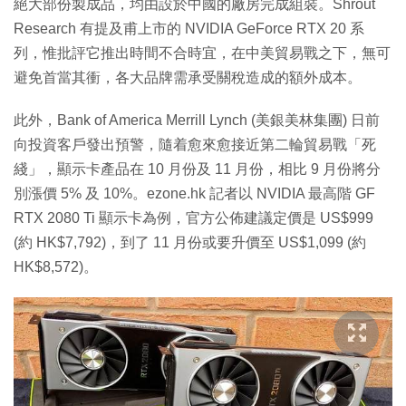
絕大部份製成品，均由設於中國的廠房完成組裝。Shrout
Research 有提及甫上市的 NVIDIA GeForce RTX 20 系
列，惟批評它推出時間不合時宜，在中美貿易戰之下，無可
避免首當其衝，各大品牌需承受關稅造成的額外成本。
此外，Bank of America Merrill Lynch (美銀美林集團) 日前
向投資客戶發出預警，隨着愈來愈接近第二輪貿易戰「死
綫」，顯示卡產品在 10 月份及 11 月份，相比 9 月份將分
別漲價 5% 及 10%。ezone.hk 記者以 NVIDIA 最高階 GF
RTX 2080 Ti 顯示卡為例，官方公佈建議定價是 US$999
(約 HK$7,792)，到了 11 月份或要升價至 US$1,099 (約
HK$8,572)。