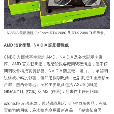
NVIDIA 最新旗艦 GeForce RTX 2080 及 RTX 2080 Ti 顯示卡。
AMD 淡化衝擊 NVIDIA 認影響性低
CNBC 方面就事件查詢 AMD、NVIDIA 及各大顯示卡廠
商。AMD 官方聲明指，現階段跟各廠商緊密溝通，但不預
期關稅會構成實質影響。NVIDIA 態度較「坦白」，承認關
稅構成小幅度影響，但知悉個別廠商，已計劃把生產綫移至
台灣、墨西哥等地。至於主要廠商包括 ASUS (華碩)、
GIGABYTE (技嘉) 及 MSI (微星)，則未作出任何回應。
ezone.hk 記者認為，現時高階顯示卡已變成奢侈品，有購
買能力的用家，為求搶先享用最新產品，「幾貴都會照