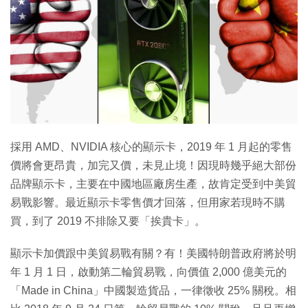
採用 AMD、NVIDIA 核心的顯示卡，2019 年 1 月起的零售
價將會更昂貴，加完又價，未見止境！因現時幾乎絕大部份
品牌顯示卡，主要在中國地區廠房生產，故肯定受到中美貿
易戰影響。最近顯示卡零售價才回落，但用家若現時不購
買，到了 2019 不排除又要「挨貴卡」。
顯示卡加價跟中美貿易戰有關？有！美國特朗普政府將於明
年 1 月 1 日，啟動第二輪貿易戰，向價值 2,000 億美元的
「Made in China」中國製造貨品，一律徵收 25% 關稅。相