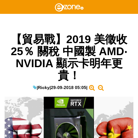
【貿易戰】2019 美徵收
25％ 關稅 中國製 AMD‧
NVIDIA 顯示卡明年更
貴！
|
Ricky
|
29-09-2018 05:05
|