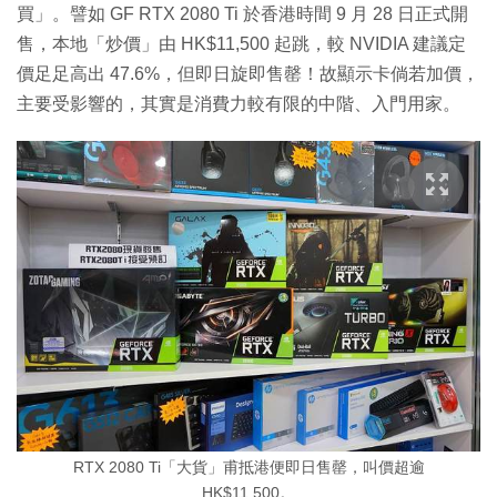
買」。譬如 GF RTX 2080 Ti 於香港時間 9 月 28 日正式開
售，本地「炒價」由 HK$11,500 起跳，較 NVIDIA 建議定
價足足高出 47.6%，但即日旋即售罄！故顯示卡倘若加價，
主要受影響的，其實是消費力較有限的中階、入門用家。
RTX 2080 Ti「大貨」甫抵港便即日售罄，叫價超逾
HK$11,500。